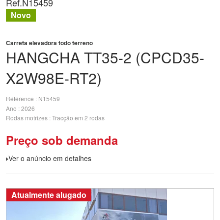
Ref.
N15459
Novo
Carreta elevadora todo terreno
HANGCHA
TT35-2 (CPCD35-
X2W98E-RT2)
Référence
N15459
Ano
2026
Rodas motrizes
Tracção em 2 rodas
Preço sob demanda
Ver o anúncio em detalhes
Atualmente alugado