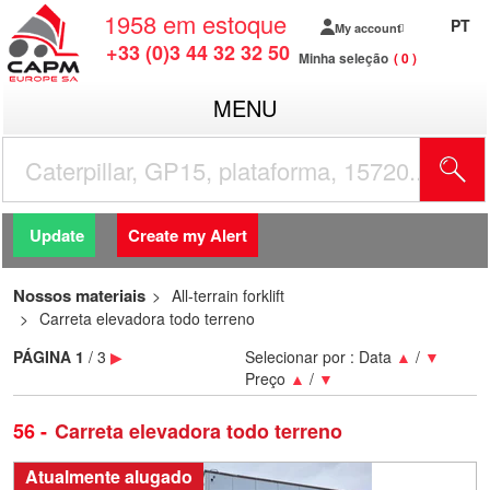
1958
em estoque
PT
My account
+33 (0)3 44 32 32 50
Minha seleção
0
MENU
Update
Create my Alert
Nossos materiais
All-terrain forklift
Carreta elevadora todo terreno
PÁGINA
1
/ 3
▶
Selecionar por :
Data
▲
/
▼
Preço
▲
/
▼
56
Carreta elevadora todo terreno
Atualmente alugado