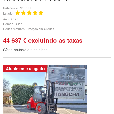
Référence
N14551
Estado
Ano
2025
Horas
34,2 h
Rodas motrizes
Tracção em 4 rodas
44 637
€
excluindo as taxas
Ver o anúncio em detalhes
Atualmente alugado