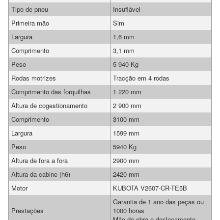
Tipo de pneu
Insuflável
Primeira mão
Sim
Largura
1,6 mm
Comprimento
3,1 mm
Peso
5 940 Kg
Rodas motrizes
Tracção em 4 rodas
Comprimento das forquilhas
1 220 mm
Altura de cogestionamento
2 900 mm
Comprimento
3100 mm
Largura
1599 mm
Peso
5940 Kg
Altura de fora a fora
2900 mm
Altura da cabine (h6)
2420 mm
Motor
KUBOTA V2607-CR-TE5B
Garantia de 1 ano das peças ou
Prestações
1000 horas
Mão de obra e deslocamento