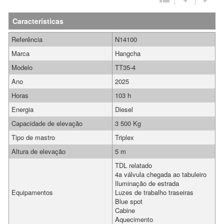
Características
Referência
N14100
Marca
Hangcha
Modelo
TT35-4
Ano
2025
Horas
103 h
Energia
Diesel
Capacidade de elevação
3 500 Kg
Tipo de mastro
Triplex
Altura de elevação
5 m
TDL relatado
4a válvula chegada ao tabuleiro
Iluminação de estrada
Equipamentos
Luzes de trabalho traseiras
Blue spot
Cabine
Aquecimento