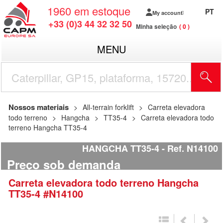
1960
em estoque
PT
My account
+33 (0)3 44 32 32 50
Minha seleção
0
MENU
Nossos materiais
All-terrain forklift
Carreta elevadora
todo terreno
Hangcha
TT35-4
Carreta elevadora todo
terreno Hangcha TT35-4
HANGCHA TT35-4
Ref.
N14100
Preço sob demanda
Carreta elevadora todo terreno
Hangcha
TT35-4
#N14100