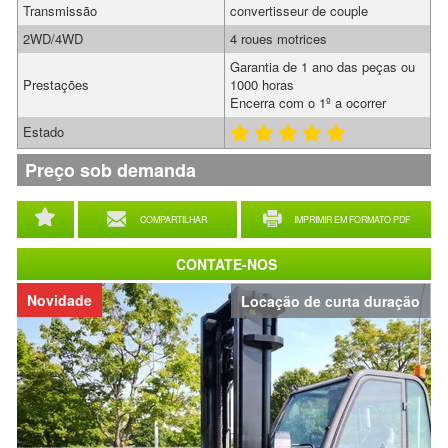
Transmissão
convertisseur de couple
2WD/4WD
4 roues motrices
Garantia de 1 ano das peças ou
Prestações
1000 horas
Encerra com o 1º a ocorrer
Estado
Preço sob demanda
COMPARTILHAR
IMPRIMIR EM FORMATO PDF
CONTATE-NOS
Novidade
Locação de curta duração