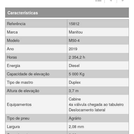
Características
Referência
15812
Marca
Manitou
Modelo
M50-4
Ano
2019
Horas
2 354,2 h
Energia
Diesel
Capacidade de elevação
5 000 Kg
Tipo de mastro
Duplex
Altura de elevação
3,7 m
Cabine
Equipamentos
4a válvula chegada ao tabuleiro
Deslocamento lateral
Tipo de pneu
Agrário
Largura
2,08 mm