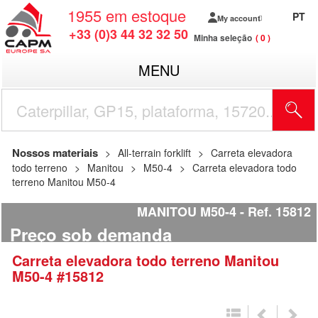
1955
em estoque
PT
My account
+33 (0)3 44 32 32 50
Minha seleção
0
MENU
Nossos materiais
All-terrain forklift
Carreta elevadora
todo terreno
Manitou
M50-4
Carreta elevadora todo
terreno Manitou M50-4
MANITOU M50-4
Ref.
15812
Preço sob demanda
Carreta elevadora todo terreno
Manitou
M50-4
#15812