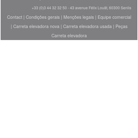
+33 (0)3 44 32 32 50 - 43 avenue Félix Louât, 60300 Senlis
Contact
|
Condições gerais
|
Menções legais
|
Equipe comercial
|
Carreta elevadora nova
|
Carreta elevadora usada
|
Peças
Carreta elevadora