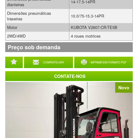
14-17.5-14PR
dianteiras
Dimensões pneumáticas
10.0/75-15.3-14PR
traseiras
Motor
KUBOTA V2607-CR-TE5B
2WD/4WD
4 roues motrices
Preço sob demanda
COMPARTILHAR
IMPRIMIR EM FORMATO PDF
CONTATE-NOS
Novo