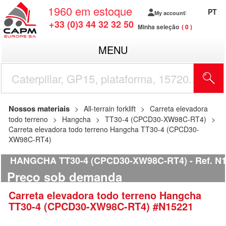
1960
em estoque
PT
My account
+33 (0)3 44 32 32 50
Minha seleção
0
MENU
Nossos materiais
All-terrain forklift
Carreta elevadora
todo terreno
Hangcha
TT30-4 (CPCD30-XW98C-RT4)
Carreta elevadora todo terreno Hangcha TT30-4 (CPCD30-
XW98C-RT4)
HANGCHA TT30-4 (CPCD30-XW98C-RT4)
Ref.
N1
Preço sob demanda
Carreta elevadora todo terreno
Hangcha
TT30-4 (CPCD30-XW98C-RT4)
#N15221