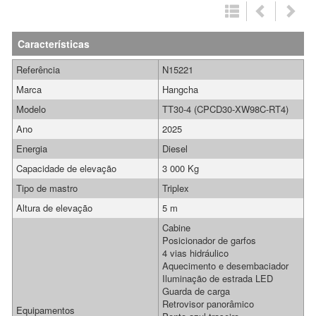
Características
Referência
N15221
Marca
Hangcha
Modelo
TT30-4 (CPCD30-XW98C-RT4)
Ano
2025
Energia
Diesel
Capacidade de elevação
3 000 Kg
Tipo de mastro
Triplex
Altura de elevação
5 m
Cabine
Posicionador de garfos
4 vias hidráulico
Aquecimento e desembaciador
Iluminação de estrada LED
Guarda de carga
Retrovisor panorâmico
Equipamentos