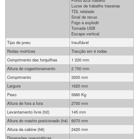
Ponto azul traseiro
Luzes de trabalho traseiras
TDL relatado
Sinal de recuo
Fogo a explodir
Tomada USB
Escape vertical
Tipo de pneu
Insuflável
Rodas motrizes
Tracção em 4 rodas
Comprimento das forquilhas
1 220 mm
Altura de cogestionamento
2 700 mm
Comprimento
3200 mm
Largura
1620 mm
Peso
5680 Kg
Altura de fora a fora
2700 mm
Levantamento livre (h2)
145 mm
Altura do mastro posicionado (h4)
6070 mm
Altura da cabine (h6)
2420 mm
Dimensões pneumáticas