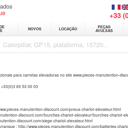
sados
ue
+33 (
DE
PEÇAS
NOVOS
LOCAÇÃO
IS
AVULSAS
ionais para carretas elevadoras no site
www.pieces-manutention-disc
 +33(0)3 65 53 00 03
/www.pieces-manutention-discount.com/pneus-chariot-elevateur.html
nutention-discount.com/fourches-chariot-elevateur/fourches-chariot-el
utention-discount.com/siege-chariot-elevateur.html
arranque :
http://www.pieces-manutention-discount.com/batteries-chariot