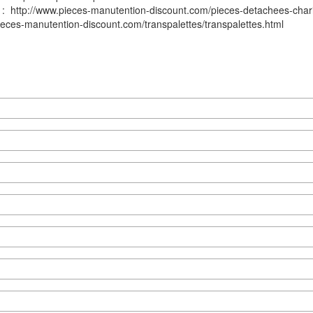
s :
http://www.pieces-manutention-discount.com/pieces-detachees-chari
ieces-manutention-discount.com/transpalettes/transpalettes.html