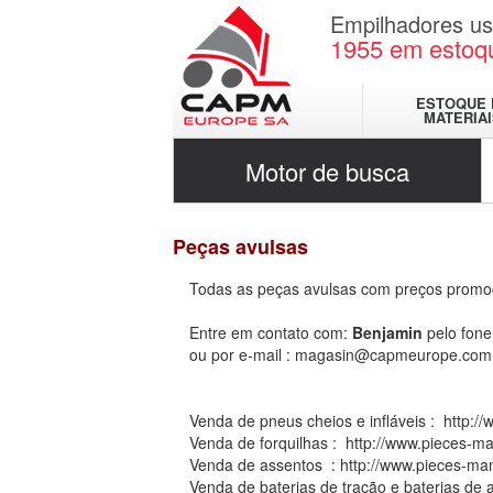
Empilhadores u
1955
em estoq
ESTOQUE 
MATERIA
Motor de busca
Peças avulsas
Todas as peças avulsas com preços promoc
Entre em contato com:
Benjamin
pelo fone
ou por e-mail :
magasin@capmeurope.com
Venda de pneus cheios e infláveis :
http:/
Venda de forquilhas :
http://www.pieces-ma
Venda de assentos :
http://www.pieces-man
Venda de baterias de tração e baterias de 