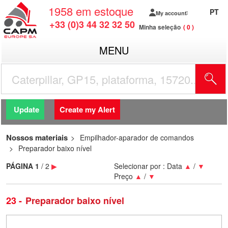
1958
em estoque
PT
My account
+33 (0)3 44 32 32 50
Minha seleção
0
MENU
Update
Create my Alert
Nossos materiais
Empilhador-aparador de comandos
Preparador baixo nível
PÁGINA
1
/ 2
▶
Selecionar por :
Data
▲
/
▼
Preço
▲
/
▼
23
Preparador baixo nível