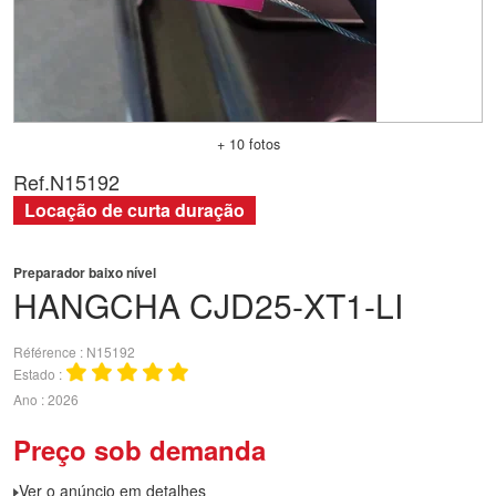
+ 10 fotos
Ref.
N15192
Locação de curta duração
Preparador baixo nível
HANGCHA
CJD25-XT1-LI
Référence
N15192
Estado
Ano
2026
Preço sob demanda
Ver o anúncio em detalhes