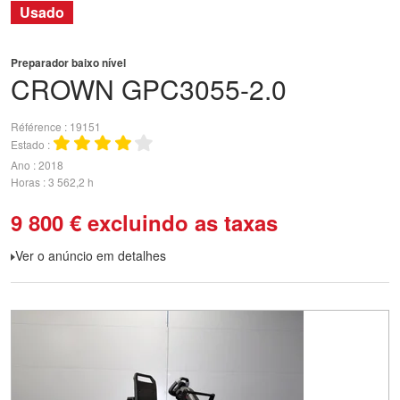
Usado
Preparador baixo nível
CROWN
GPC3055-2.0
Référence
19151
Estado
Ano
2018
Horas
3 562,2 h
9 800
€
excluindo as taxas
Ver o anúncio em detalhes