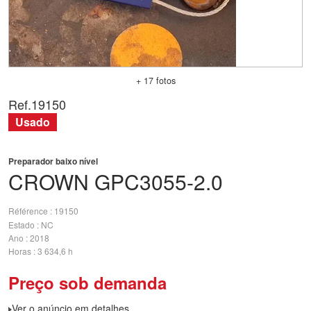
+ 17 fotos
Ref.
19150
Usado
Preparador baixo nível
CROWN
GPC3055-2.0
Référence
19150
Estado
NC
Ano
2018
Horas
3 634,6 h
Preço sob demanda
Ver o anúncio em detalhes