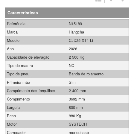
Características
Referência
N15189
Marca
Hangcha
Modelo
CJD25-XT1-Li
Ano
2026
Capacidade de elevação
2 500 Kg
Tipo de mastro
NC
Tipo de pneu
Banda de rolamento
Primeira mão
Sim
Comprimento das forquilhas
2 400 mm
Comprimento
3692 mm
Largura
800 mm
Peso
880 Kg
Motor
SYSTECH
Carregador
monophasé