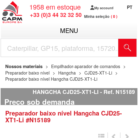
1958
em estoque
PT
My account
+33 (0)3 44 32 32 50
Minha seleção
0
MENU
Nossos materiais
Empilhador-aparador de comandos
Preparador baixo nível
Hangcha
CJD25-XT1-Li
Preparador baixo nível Hangcha CJD25-XT1-Li
HANGCHA CJD25-XT1-LI
Ref.
N15189
Preço sob demanda
Preparador baixo nível
Hangcha
CJD25-
XT1-Li
#N15189