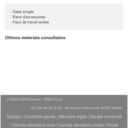
- Galet simple
- Barre d'accessoires
- Feux de travail arrière
Últimos materiais consultados
© 2020 CAPM Europe
CRM Cloud
+33 (0)3 44 32 32 50 - 43 avenue Félix Louât, 60300 Senlis
Contact
|
Condições gerais
|
Menções legais
|
Equipe comercial
|
Carreta elevadora nova
|
Carreta elevadora usada
|
Peças