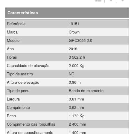
Características
Referência
19151
Marca
Crown
Modelo
GPC3055-2.0
Ano
2018
Horas
3 562,2 h
Capacidade de elevação
2 000 Kg
Tipo de mastro
NC
Altura de elevação
0,86 m
Tipo de pneu
Banda de rolamento
Largura
0,81 mm
Comprimento
3,92 mm
Peso
1 172 Kg
Comprimento das forquilhas
2 400 mm
Altura de cogestionamento
1 400 mm