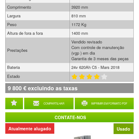
Comprimento
3920 mm
Largura
810 mm
Peso
1172 Kg
Altura de fora a fora
1400 mm
Vendido revisado
Com controle de manutenção
Prestações
(vgp ) em dia
Garantia de 3 meses das peças
Bateria
24v 620Ah C5 - Mars 2018
Estado
9 800
€
excluindo as taxas
COMPARTILHAR
IMPRIMIR EM FORMATO PDF
CONTATE-NOS
Atualmente alugado
Usado