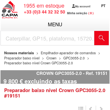
1955
em estoque
PT
My account
+33 (0)3 44 32 32 50
Minha seleção
0
MENU
Nossos materiais
Empilhador-aparador de comandos
Preparador baixo nível
Crown
GPC3055-2.0
Preparador baixo nível Crown GPC3055-2.0
CROWN GPC3055-2.0
Ref.
19151
9 800
€
excluindo as taxas
Preparador baixo nível
Crown
GPC3055-2.0
#19151