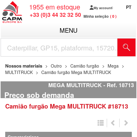
1955
em estoque
PT
My account
+33 (0)3 44 32 32 50
Minha seleção
0
MENU
Nossos materiais
Outro
Camião furgão
Mega
MULTITRUCK
Camião furgão Mega MULTITRUCK
MEGA MULTITRUCK
Ref.
18713
Preço sob demanda
Camião furgão
Mega
MULTITRUCK
#18713