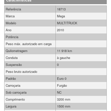
Características
Referência
18713
Marca
Mega
Modelo
MULTITRUCK
Ano
2010
Potência
Peso máx. autorizado em carga
Quilometragem
11 918 km
Conduta
à gauche
Suspensão
0
Peso bruto autorizado
Padrão
Euro 0
Carroçaria
Furgão
Sob carroçaria
NC
Comprimento
3200 mm
Largura
1500 mm