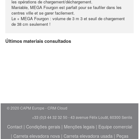
les opérations de chargement/déchargement.
Maniable, MEGA Fourgon est parfait pour se faufiler dans les
centres ville et se garer facilement.
Le + MEGA Fourgon : volume de 3 m 3 et seuil de chargement
de 38 cm seulement !
Últimos materiais consultados
© 2020 CAPM Europe
CRM Cloud
+33 (0)3 44 32 32 50 - 43 avenue Félix Louât, 60300 Senlis
Contact
|
Condições gerais
|
Menções legais
|
Equipe comercial
|
Carreta elevadora nova
|
Carreta elevadora usada
|
Peças