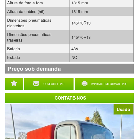
Altura de fora a fora
1815 mm
Altura da cabine (h6)
1815 mm
Dimensões pneumáticas
145/70R13
dianteiras
Dimensões pneumáticas
145/70R13
traseiras
Bateria
48V
Estado
NC
Preço sob demanda
COMPARTILHAR
IMPRIMIR EM FORMATO PDF
CONTATE-NOS
Usado