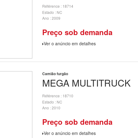
Référence
18714
Estado
NC
Ano
2009
Preço sob demanda
Ver o anúncio em detalhes
Camião furgão
MEGA
MULTITRUCK
Référence
18710
Estado
NC
Ano
2010
Preço sob demanda
Ver o anúncio em detalhes