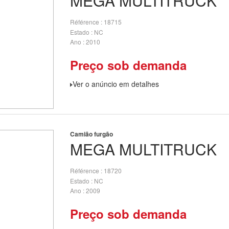
MEGA
MULTITRUCK
Référence
18715
Estado
NC
Ano
2010
Preço sob demanda
Ver o anúncio em detalhes
Camião furgão
MEGA
MULTITRUCK
Référence
18720
Estado
NC
Ano
2009
Preço sob demanda