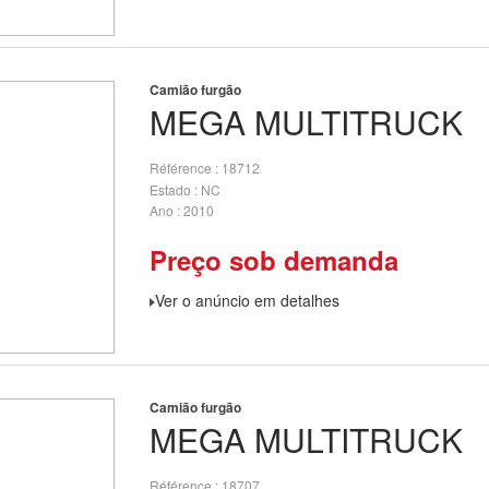
Camião furgão
MEGA
MULTITRUCK
Référence
18712
Estado
NC
Ano
2010
Preço sob demanda
Ver o anúncio em detalhes
Camião furgão
MEGA
MULTITRUCK
Référence
18707