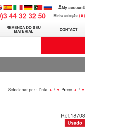
My account
0)3 44 32 32 50
Minha seleção
0
REVENDA DO SEU
CONTACT
MATERIAL
Selecionar por :
Data
▲
/
▼
Preço
▲
/
▼
Ref.
18708
Usado