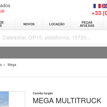
sados
ue
+33 (
DE
PEÇAS
NOVOS
LOCAÇÃO
IS
AVULSAS
ão
Mega
Camião furgão
MEGA
MULTITRUCK