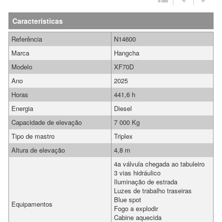
Características
Referência
N14600
Marca
Hangcha
Modelo
XF70D
Ano
2025
Horas
441,6 h
Energia
Diesel
Capacidade de elevação
7 000 Kg
Tipo de mastro
Triplex
Altura de elevação
4,8 m
4a válvula chegada ao tabuleiro
3 vias hidráulico
Iluminação de estrada
Luzes de trabalho traseiras
Blue spot
Equipamentos
Fogo a explodir
Cabine aquecida