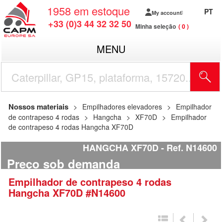
1958
em estoque
PT
My account
+33 (0)3 44 32 32 50
Minha seleção
0
MENU
Nossos materiais
Empilhadores elevadores
Empilhador
de contrapeso 4 rodas
Hangcha
XF70D
Empilhador
de contrapeso 4 rodas Hangcha XF70D
HANGCHA XF70D
Ref.
N14600
Preço sob demanda
Empilhador de contrapeso 4 rodas
Hangcha
XF70D
#N14600