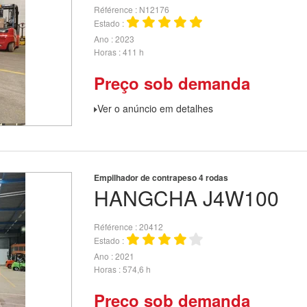
Référence
N12176
Estado
Ano
2023
Horas
411 h
Preço sob demanda
Ver o anúncio em detalhes
Empilhador de contrapeso 4 rodas
HANGCHA
J4W100
Référence
20412
Estado
Ano
2021
Horas
574,6 h
Preço sob demanda