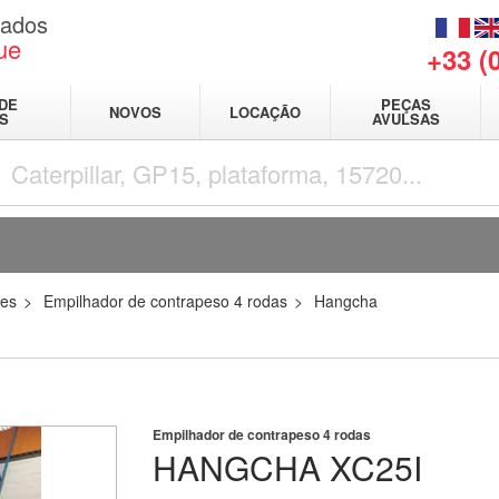
sados
ue
+33 (
DE
PEÇAS
NOVOS
LOCAÇÃO
IS
AVULSAS
res
Empilhador de contrapeso 4 rodas
Hangcha
Empilhador de contrapeso 4 rodas
HANGCHA
XC25I