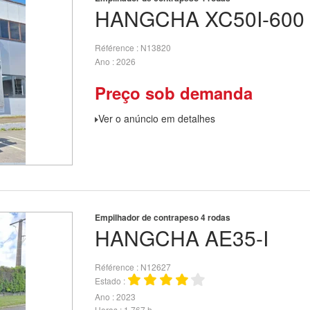
HANGCHA
XC50I-600
Référence
N13820
Ano
2026
Preço sob demanda
Ver o anúncio em detalhes
Empilhador de contrapeso 4 rodas
HANGCHA
AE35-I
Référence
N12627
Estado
Ano
2023
Horas
1 767 h