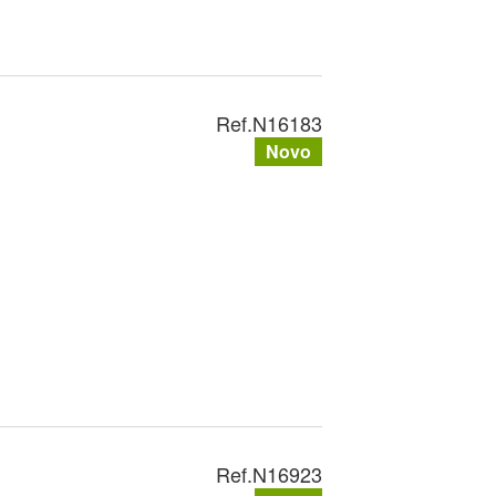
Ref.
N16183
Novo
Ref.
N16923