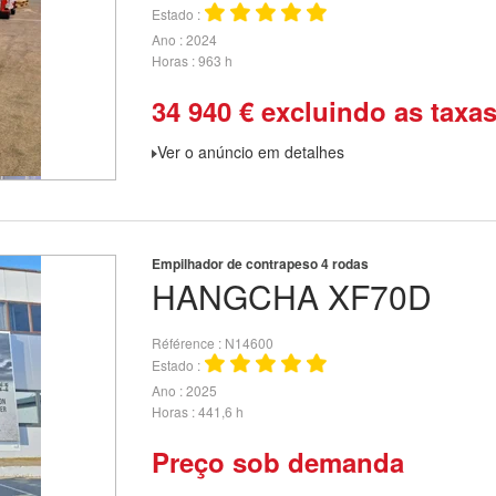
Estado
Ano
2024
Horas
963 h
34 940
€
excluindo as taxa
Ver o anúncio em detalhes
Empilhador de contrapeso 4 rodas
HANGCHA
XF70D
Référence
N14600
Estado
Ano
2025
Horas
441,6 h
Preço sob demanda