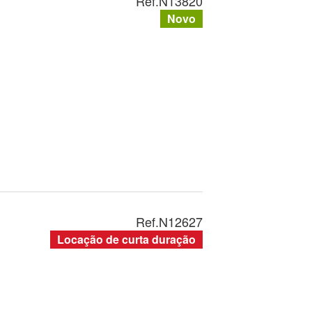
Ref.
N13820
Novo
Ref.
N12627
Locação de curta duração