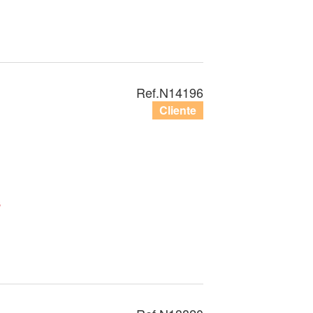
Ref.
N14196
Cliente
s