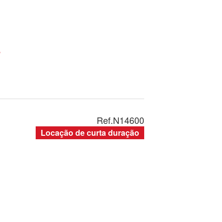
s
Ref.
N14600
Locação de curta duração