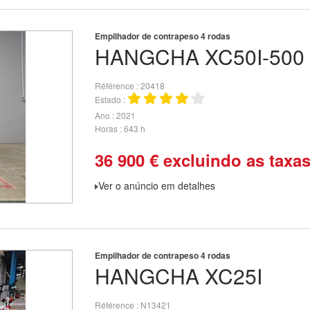
Empilhador de contrapeso 4 rodas
HANGCHA
XC50I-500
Référence
20418
Estado
Ano
2021
Horas
643 h
36 900
€
excluindo as taxa
Ver o anúncio em detalhes
Empilhador de contrapeso 4 rodas
HANGCHA
XC25I
Référence
N13421