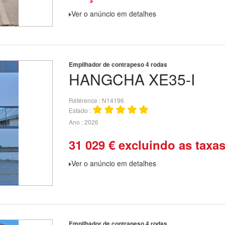
Ver o anúncio em detalhes
Empilhador de contrapeso 4 rodas
HANGCHA
XE35-I
Référence
N14196
Estado
Ano
2026
31 029
€
excluindo as taxa
Ver o anúncio em detalhes
Empilhador de contrapeso 4 rodas