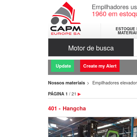
Empilhadores u
1960
em estoq
ESTOQUE 
MATERIA
Motor de busca
Update
Create my Alert
Nossos materiais
Empilhadores elevado
PÁGINA
1
/ 21
▶
401
Hangcha