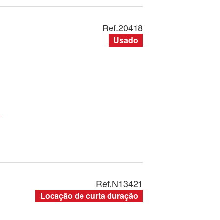
Ref.
20418
Usado
s
Ref.
N13421
Locação de curta duração