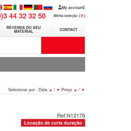
My account
0)3 44 32 32 50
Minha seleção
0
REVENDA DO SEU
CONTACT
MATERIAL
Selecionar por :
Data
▲
/
▼
Preço
▲
/
▼
Ref.
N12176
Locação de curta duração