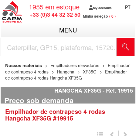
1955
em estoque
PT
My account
+33 (0)3 44 32 32 50
Minha seleção
0
MENU
Nossos materiais
Empilhadores elevadores
Empilhador
de contrapeso 4 rodas
Hangcha
XF35G
Empilhador
de contrapeso 4 rodas Hangcha XF35G
HANGCHA XF35G
Ref.
19915
Preço sob demanda
Empilhador de contrapeso 4 rodas
Hangcha
XF35G
#19915