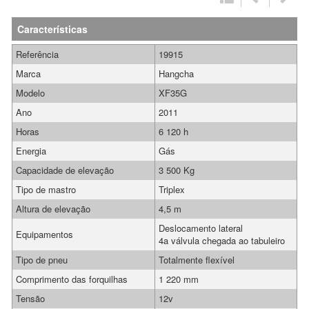
Características
Referência
19915
Marca
Hangcha
Modelo
XF35G
Ano
2011
Horas
6 120 h
Energia
Gás
Capacidade de elevação
3 500 Kg
Tipo de mastro
Triplex
Altura de elevação
4,5 m
Deslocamento lateral
Equipamentos
4a válvula chegada ao tabuleiro
Tipo de pneu
Totalmente flexível
Comprimento das forquilhas
1 220 mm
Tensão
12v