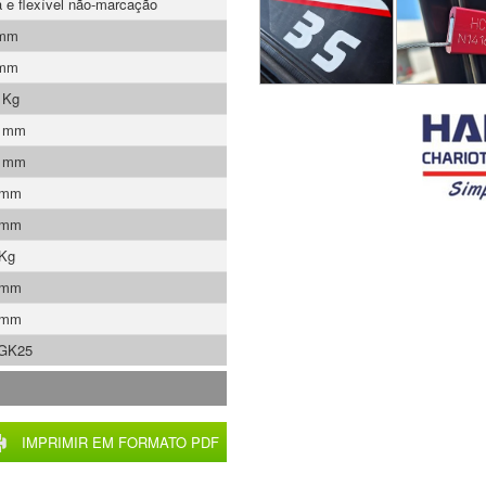
a e flexível não-marcação
 mm
 mm
 Kg
0 mm
0 mm
 mm
 mm
 Kg
 mm
 mm
GK25
IMPRIMIR EM FORMATO PDF