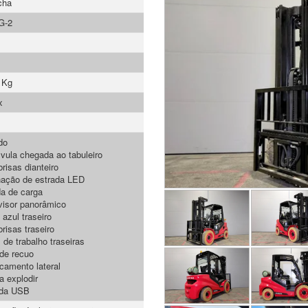
cha
G-2
 Kg
x
do
lvula chegada ao tabuleiro
risas dianteiro
nação de estrada LED
a de carga
visor panorâmico
 azul traseiro
risas traseiro
 de trabalho traseiras
 de recuo
camento lateral
a explodir
da USB