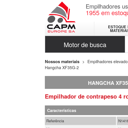
Empilhadores u
1955
em estoq
ESTOQUE 
MATERIA
Motor de busca
Nossos materiais
Empilhadores elevado
Hangcha XF35G-2
HANGCHA XF35
Empilhador de contrapeso 4 
Características
Referência
N141