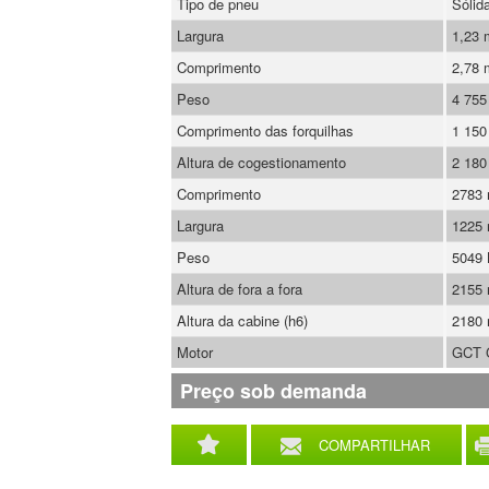
Tipo de pneu
Sólid
Largura
1,23
Comprimento
2,78
Peso
4 755
Comprimento das forquilhas
1 15
Altura de cogestionamento
2 18
Comprimento
2783
Largura
1225
Peso
5049
Altura de fora a fora
2155
Altura da cabine (h6)
2180
Motor
GCT 
Preço sob demanda
COMPARTILHAR