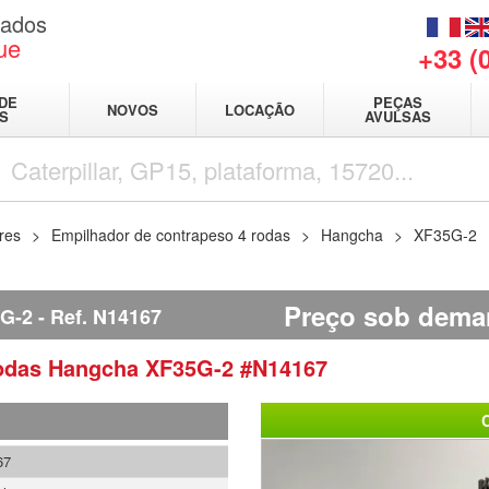
sados
ue
+33 (
DE
PEÇAS
NOVOS
LOCAÇÃO
IS
AVULSAS
res
Empilhador de contrapeso 4 rodas
Hangcha
XF35G-2
Preço sob dem
G-2
Ref.
N14167
rodas
Hangcha
XF35G-2
#N14167
67