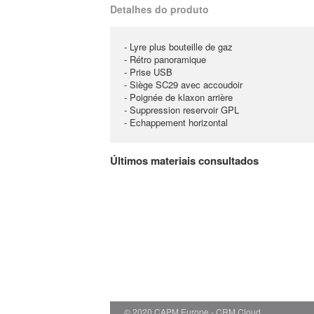
Detalhes do produto
- Lyre plus bouteille de gaz
- Rétro panoramique
- Prise USB
- Siège SC29 avec accoudoir
- Poignée de klaxon arrière
- Suppression reservoir GPL
- Echappement horizontal
Últimos materiais consultados
© 2020 CAPM Europe
CRM Cloud