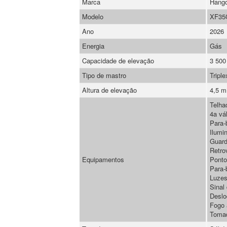
Marca
Hang
Modelo
XF35
Ano
2026
Energia
Gás
Capacidade de elevação
3 500
Tipo de mastro
Triple
Altura de elevação
4,5 m
Telha
4a vá
Para-b
Ilumi
Guard
Retro
Equipamentos
Ponto
Para-b
Luzes
Sinal
Deslo
Fogo 
Toma