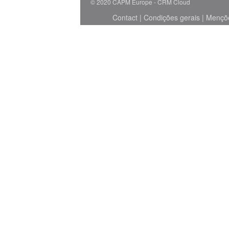
© 2020 CAPM Europe
CRM Cloud
Contact
|
Condições gerais
|
Mençõe