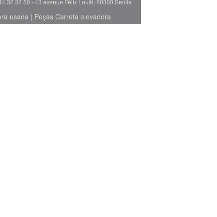
44 32 32 50 - 43 avenue Félix Louât, 60300 Senlis
ora usada
|
Peças Carreta elevadora