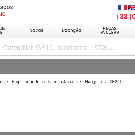
sados
ue
+33 (
DE
PEÇAS
NOVOS
LOCAÇÃO
IS
AVULSAS
res
Empilhador de contrapeso 4 rodas
Hangcha
XF25D