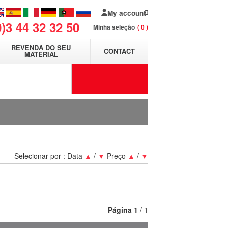
My account
0)3 44 32 32 50
Minha seleção
0
REVENDA DO SEU
CONTACT
MATERIAL
Selecionar por :
Data
▲
/
▼
Preço
▲
/
▼
Página
1
/ 1