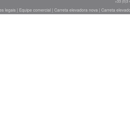
+33 (0)3 
s legais
|
Equipe comercial
|
Carreta elevadora nova
|
Carreta elevad