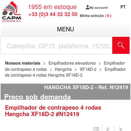
1955
em estoque
PT
My account
+33 (0)3 44 32 32 50
Minha seleção
0
MENU
Nossos materiais
Empilhadores elevadores
Empilhador
de contrapeso 4 rodas
Hangcha
XF18D-2
Empilhador
de contrapeso 4 rodas Hangcha XF18D-2
HANGCHA XF18D-2
Ref.
N12419
Preço sob demanda
Empilhador de contrapeso 4 rodas
Hangcha
XF18D-2
#N12419