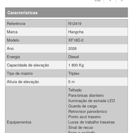
Características
Referência
N12419
Marca
Hangcha
Modelo
XF18D-2
Ano
2026
Energia
Diesel
Capacidade de elevação
1 800 Kg
Tipo de mastro
Triplex
Altura de elevação
5 m
Telhado
Para-brisas dianteiro
Iluminação de estrada LED
Guarda de carga
Retrovisor panorâmico
Ponto azul traseiro
Equipamentos
Luzes de trabalho traseiras
Sinal de recuo
Fogo a explodir