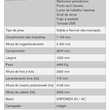
Retrovisor panorâmico
Ponto azul traseiro
Luzes de trabalho traseiras
Sinal de recuo
Fogo a explodir
Tomada USB
Tipo de pneu
Sólida e flexível não-marcação
Comprimento das forquilhas
1 150 mm
Altura de cogestionamento
2 420 mm
Comprimento
2670 mm
Largura
1225 mm
Peso
4690 Kg
Altura de fora a fora
2420 mm
Levantamento livre (h2)
170 mm
Altura do mastro posicionado (h4)
4145 mm
Altura da cabine (h6)
2420 mm
Motor
ENPOWER AC / AC
Carregador
intégré