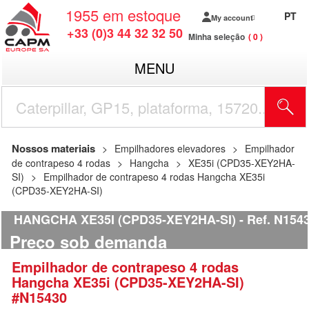
1955
em estoque
PT
My account
+33 (0)3 44 32 32 50
Minha seleção
0
MENU
Nossos materiais
Empilhadores elevadores
Empilhador
de contrapeso 4 rodas
Hangcha
XE35i (CPD35-XEY2HA-
SI)
Empilhador de contrapeso 4 rodas Hangcha XE35i
(CPD35-XEY2HA-SI)
HANGCHA XE35I (CPD35-XEY2HA-SI)
Ref.
N154
Preço sob demanda
Empilhador de contrapeso 4 rodas
Hangcha
XE35i (CPD35-XEY2HA-SI)
#N15430