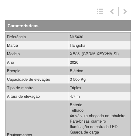
Características
Referência
N15430
Marca
Hangcha
Modelo
XE35i (CPD35-XEY2HA-SI)
Ano
2026
Energia
Elétrico
Capacidade de elevação
3 500 Kg
Tipo de mastro
Triplex
Altura de elevação
4,7 m
Bateria
Telhado
4a válvula chegada ao tabuleiro
Para-brisas dianteiro
Iluminação de estrada LED
Guarda de carga
Equipamentos