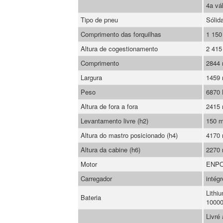
4a vá
Tipo de pneu
Sólid
Comprimento das forquilhas
1 15
Altura de cogestionamento
2 41
Comprimento
2844
Largura
1459
Peso
6870
Altura de fora a fora
2415
Levantamento livre (h2)
150 
Altura do mastro posicionado (h4)
4170
Altura da cabine (h6)
2270
Motor
ENP
Carregador
intégr
Lithi
Bateria
10000
Livré