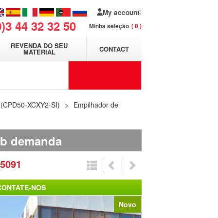
My account
0)3 44 32 32 50
Minha seleção
0
REVENDA DO SEU
CONTACT
MATERIAL
 (CPD50-XCXY2-SI)
Empilhador de
ob demanda
5091
CONTATE-NOS
Novo