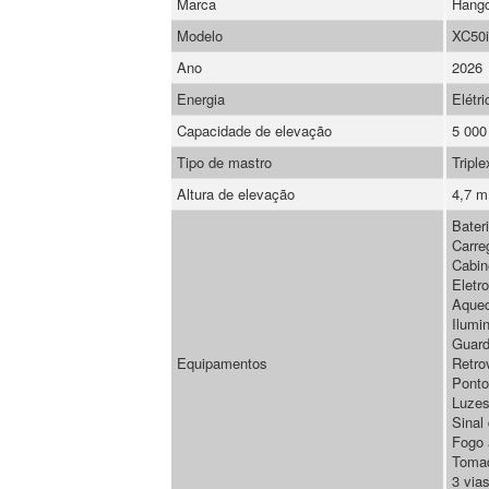
Marca
Hang
Modelo
XC50i
Ano
2026
Energia
Elétri
Capacidade de elevação
5 000
Tipo de mastro
Tripl
Altura de elevação
4,7 m
Bater
Carre
Cabin
Eletro
Aque
Ilumi
Guard
Equipamentos
Retro
Ponto
Luzes
Sinal
Fogo 
Toma
3 vias