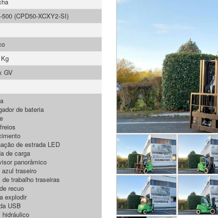
cha
-500 (CPD50-XCXY2-SI)
co
 Kg
ex GV
ia
gador de bateria
e
freios
cimento
nação de estrada LED
a de carga
visor panorâmico
 azul traseiro
 de trabalho traseiras
 de recuo
a explodir
da USB
 hidráulico