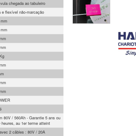
lvula chegada ao tabuleiro
a e flexível não-marcação
0 mm
5 mm
 mm
 mm
 Kg
 mm
mm
 mm
 mm
OWER
é
um 80V / 560Ah - Garantie 5 ans ou
 heures, au 1er terme atteint
 avec 2 câbles : 80V / 20A