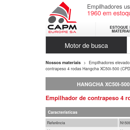
Empilhadores u
1960
em estoq
ESTOQUE 
MATERIA
Motor de busca
Nossos materiais
Empilhadores elevado
contrapeso 4 rodas Hangcha XC50i-500 (CP
HANGCHA XC50I-500 
Empilhador de contrapeso 4 
Características
Referência
N150