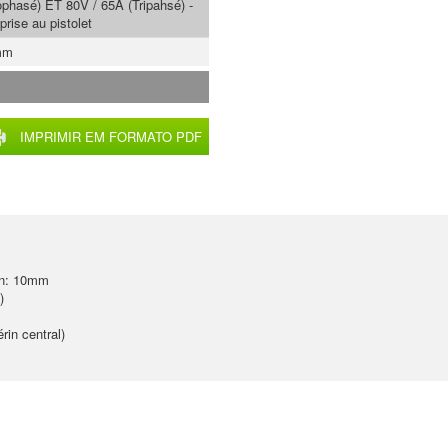
phasé) ET 80V / 65A (Tripahsé) -
prise au pistolet
mm
IMPRIMIR EM FORMATO PDF
on: 10mm
)
rin central)