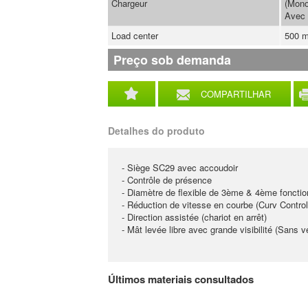
Chargeur
(Mono
Avec 
Load center
500 
Preço sob demanda
COMPARTILHAR
Detalhes do produto
- Siège SC29 avec accoudoir
- Contrôle de présence
- Diamètre de flexible de 3ème & 4ème foncti
- Réduction de vitesse en courbe (Curv Control
- Direction assistée (chariot en arrêt)
- Mât levée libre avec grande visibilité (Sans vé
Últimos materiais consultados