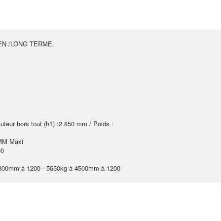
EN /LONG TERME.
teur hors tout (h1) :2 850 mm / Poids :
 MM Maxi
90
3300mm à 1200 - 5650kg à 4500mm à 1200