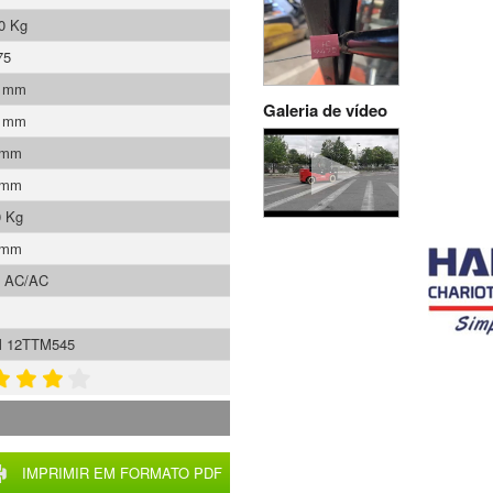
0 Kg
75
0 mm
Galeria de vídeo
0 mm
 mm
 mm
0 Kg
 mm
s AC/AC
 12TTM545
IMPRIMIR EM FORMATO PDF