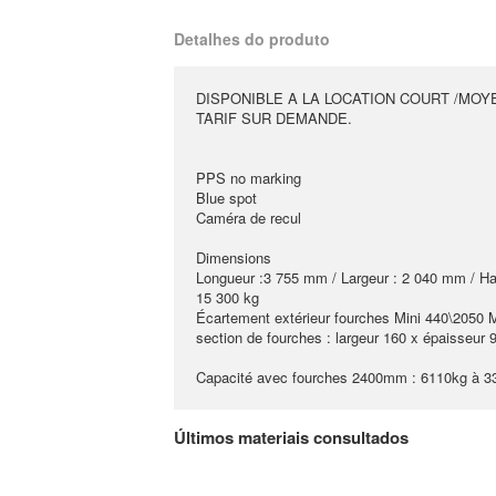
Detalhes do produto
DISPONIBLE A LA LOCATION COURT /MOY
TARIF SUR DEMANDE.
PPS no marking
Blue spot
Caméra de recul
Dimensions
Longueur :3 755 mm / Largeur : 2 040 mm / Hau
15 300 kg
Écartement extérieur fourches Mini 440\2050
section de fourches : largeur 160 x épaisseur 
Capacité avec fourches 2400mm : 6110kg à 
Últimos materiais consultados