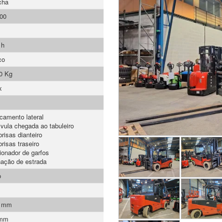
cha
00
 h
co
0 Kg
x
camento lateral
lvula chegada ao tabuleiro
risas dianteiro
risas traseiro
ionador de garfos
nação de estrada
o
0 mm
 mm