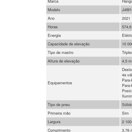
Marca
Hang
Modelo
J4W1
Ano
2021
Horas
574,6
Energia
Elétri
Capacidade de elevação
10 00
Tipo de mastro
Triple
Altura de elevação
4,5 m
Deslo
4a vá
Para-b
Equipamentos
Para-b
Posic
Ilumi
Tipo de pneu
Sólid
Primeira mão
Sim
Largura
2 10
Comprimento
3,76