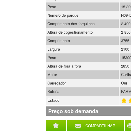
Peso
15 30
Número de parque
N094
Comprimento das forquilhas
2 40
Altura de cogestionamento
2 85
Comprimento
3755
Largura
2100
Peso
1530
Altura de fora a fora
2850
Motor
Curti
Carregador
Oui
Bateria
FAAM
Estado
Preço sob demanda
COMPARTILHAR