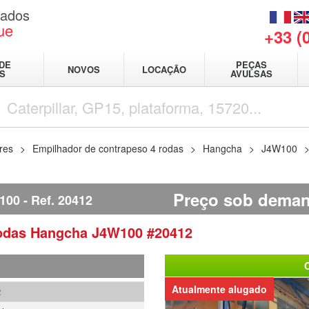
sados
ue
+33 (
DE
PEÇAS
NOVOS
LOCAÇÃO
IS
AVULSAS
res
Empilhador de contrapeso 4 rodas
Hangcha
J4W100
Preço sob dema
100
Ref.
20412
rodas
Hangcha
J4W100
#20412
Atualmente alugado
2