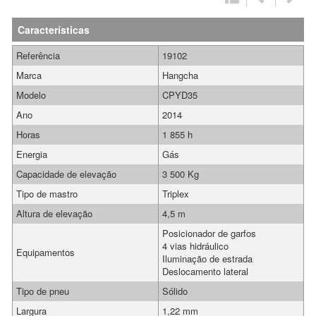
Características
Referência
19102
Marca
Hangcha
Modelo
CPYD35
Ano
2014
Horas
1 855 h
Energia
Gás
Capacidade de elevação
3 500 Kg
Tipo de mastro
Triplex
Altura de elevação
4,5 m
Posicionador de garfos
4 vias hidráulico
Equipamentos
Iluminação de estrada
Deslocamento lateral
Tipo de pneu
Sólido
Largura
1,22 mm