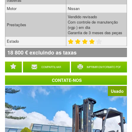
traseiras
Motor
Nissan
Vendido revisado
Com controle de manutenção
Prestações
(vgp ) em dia
Garantia de 3 meses das peças
Estado
18 800
€
excluindo as taxas
COMPARTILHAR
IMPRIMIR EM FORMATO PDF
CONTATE-NOS
Usado