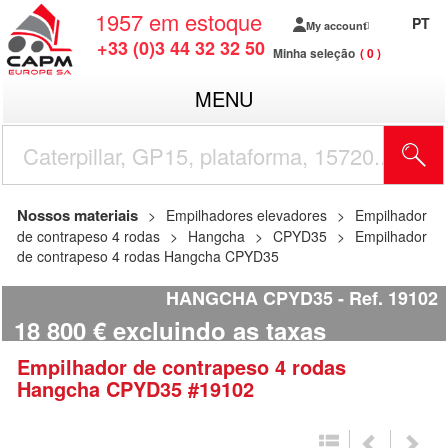
1957
em estoque
PT
My account
+33 (0)3 44 32 32 50
Minha seleção
0
MENU
Nossos materiais
Empilhadores elevadores
Empilhador
de contrapeso 4 rodas
Hangcha
CPYD35
Empilhador
de contrapeso 4 rodas Hangcha CPYD35
HANGCHA CPYD35
Ref.
19102
18 800
€
excluindo as taxas
Empilhador de contrapeso 4 rodas
Hangcha
CPYD35
#19102