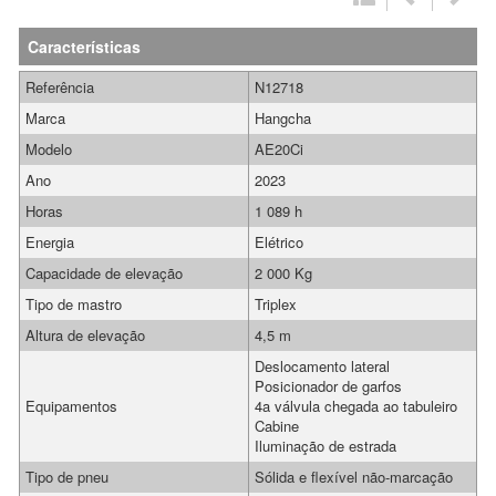
Características
Referência
N12718
Marca
Hangcha
Modelo
AE20Ci
Ano
2023
Horas
1 089 h
Energia
Elétrico
Capacidade de elevação
2 000 Kg
Tipo de mastro
Triplex
Altura de elevação
4,5 m
Deslocamento lateral
Posicionador de garfos
Equipamentos
4a válvula chegada ao tabuleiro
Cabine
Iluminação de estrada
Tipo de pneu
Sólida e flexível não-marcação