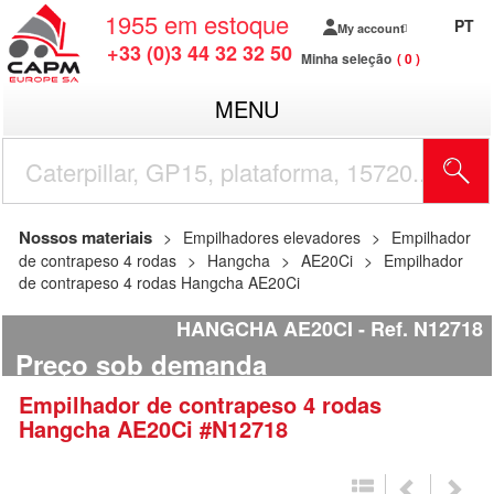
1955
em estoque
PT
My account
+33 (0)3 44 32 32 50
Minha seleção
0
MENU
Nossos materiais
Empilhadores elevadores
Empilhador
de contrapeso 4 rodas
Hangcha
AE20Ci
Empilhador
de contrapeso 4 rodas Hangcha AE20Ci
HANGCHA AE20CI
Ref.
N12718
Preço sob demanda
Empilhador de contrapeso 4 rodas
Hangcha
AE20Ci
#N12718