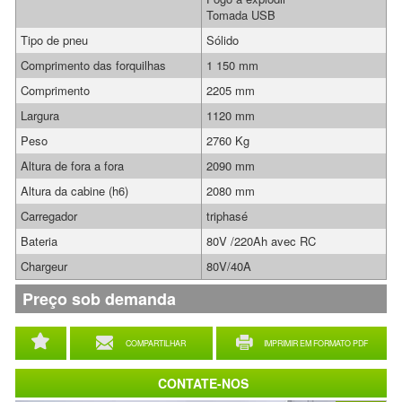
Tomada USB
Tipo de pneu
Sólido
Comprimento das forquilhas
1 150 mm
Comprimento
2205 mm
Largura
1120 mm
Peso
2760 Kg
Altura de fora a fora
2090 mm
Altura da cabine (h6)
2080 mm
Carregador
triphasé
Bateria
80V /220Ah avec RC
Chargeur
80V/40A
Preço sob demanda
COMPARTILHAR
IMPRIMIR EM FORMATO PDF
CONTATE-NOS