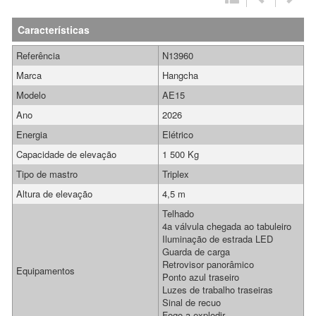
Características
Referência
N13960
Marca
Hangcha
Modelo
AE15
Ano
2026
Energia
Elétrico
Capacidade de elevação
1 500 Kg
Tipo de mastro
Triplex
Altura de elevação
4,5 m
Telhado
4a válvula chegada ao tabuleiro
Iluminação de estrada LED
Guarda de carga
Retrovisor panorâmico
Equipamentos
Ponto azul traseiro
Luzes de trabalho traseiras
Sinal de recuo
Fogo a explodir