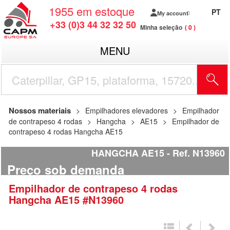
1955
em estoque
PT
My account
+33 (0)3 44 32 32 50
Minha seleção
0
MENU
Nossos materiais
Empilhadores elevadores
Empilhador
de contrapeso 4 rodas
Hangcha
AE15
Empilhador de
contrapeso 4 rodas Hangcha AE15
HANGCHA AE15
Ref.
N13960
Preço sob demanda
Empilhador de contrapeso 4 rodas
Hangcha
AE15
#N13960