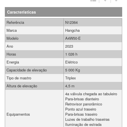
Características
Referência
N12364
Marca
Hangcha
Modelo
A4W50-E
Ano
2023
Horas
1 026 h
Energia
Elétrico
Capacidade de elevação
5 000 Kg
Tipo de mastro
Triplex
Altura de elevação
4,5 m
4a válvula chegada ao tabuleiro
Para-brisas dianteiro
Retrovisor panorâmico
Ponto azul traseiro
Equipamentos
Para-brisas traseiro
Luzes de trabalho traseiras
Iluminação de estrada