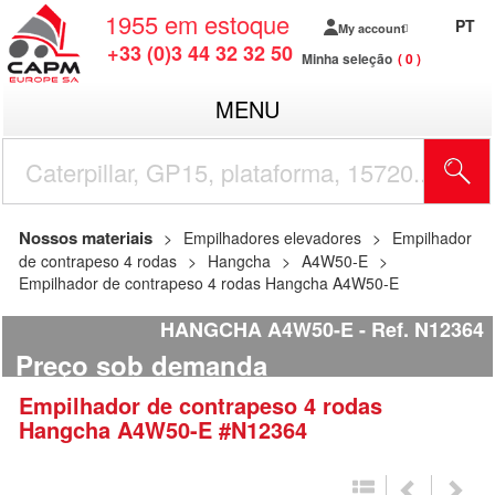
1955
em estoque
PT
My account
+33 (0)3 44 32 32 50
Minha seleção
0
MENU
Nossos materiais
Empilhadores elevadores
Empilhador
de contrapeso 4 rodas
Hangcha
A4W50-E
Empilhador de contrapeso 4 rodas Hangcha A4W50-E
HANGCHA A4W50-E
Ref.
N12364
Preço sob demanda
Empilhador de contrapeso 4 rodas
Hangcha
A4W50-E
#N12364