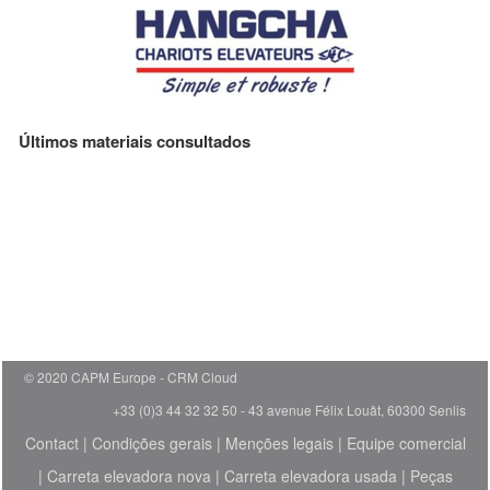
Últimos materiais consultados
© 2020 CAPM Europe
CRM Cloud
+33 (0)3 44 32 32 50 - 43 avenue Félix Louât, 60300 Senlis
Contact
|
Condições gerais
|
Menções legais
|
Equipe comercial
|
Carreta elevadora nova
|
Carreta elevadora usada
|
Peças