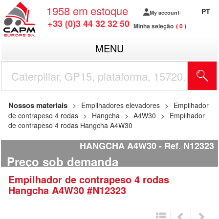
1958
em estoque
PT
My account
+33 (0)3 44 32 32 50
Minha seleção
0
MENU
Nossos materiais
Empilhadores elevadores
Empilhador
de contrapeso 4 rodas
Hangcha
A4W30
Empilhador
de contrapeso 4 rodas Hangcha A4W30
HANGCHA A4W30
Ref.
N12323
Preço sob demanda
Empilhador de contrapeso 4 rodas
Hangcha
A4W30
#N12323