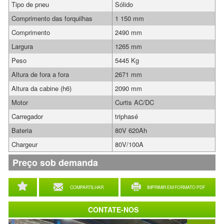
Tipo de pneu
Sólido
Comprimento das forquilhas
1 150 mm
Comprimento
2490 mm
Largura
1265 mm
Peso
5445 Kg
Altura de fora a fora
2671 mm
Altura da cabine (h6)
2090 mm
Motor
Curtis AC/DC
Carregador
triphasé
Bateria
80V 620Ah
Chargeur
80V/100A
Preço sob demanda
COMPARTILHAR
IMPRIMIR EM FORMATO PDF
CONTATE-NOS