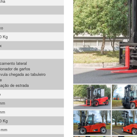
cha
co
0 Kg
x
camento lateral
ionador de garfos
lvula chegada ao tabuleiro
e
nação de estrada
o
 mm
 mm
0 Kg
0 mm