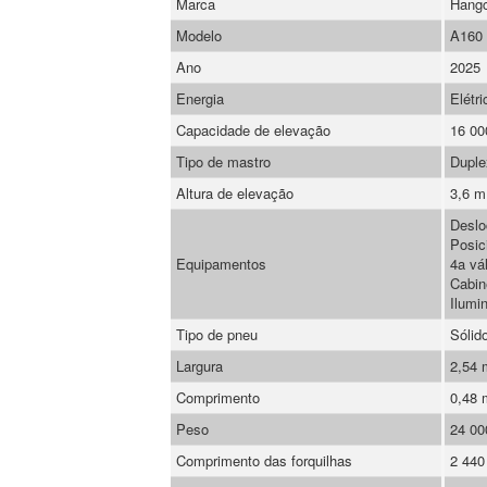
Marca
Hang
Modelo
A160
Ano
2025
Energia
Elétri
Capacidade de elevação
16 00
Tipo de mastro
Duple
Altura de elevação
3,6 m
Deslo
Posic
Equipamentos
4a vá
Cabin
Ilumi
Tipo de pneu
Sólid
Largura
2,54
Comprimento
0,48
Peso
24 00
Comprimento das forquilhas
2 44