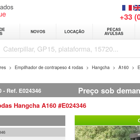
sados
ue
+33 (
DE
PEÇAS
NOVOS
LOCAÇÃO
IS
AVULSAS
res
Empilhador de contrapeso 4 rodas
Hangcha
A160
E
Preço sob dema
0
Ref.
E024346
rodas
Hangcha
A160
#E024346
346