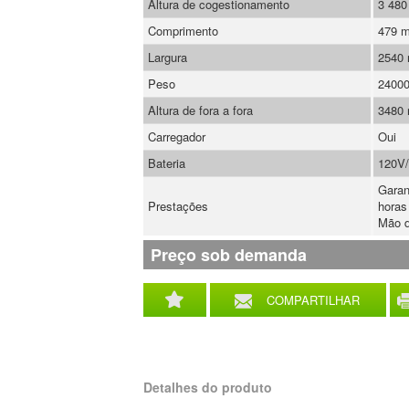
Altura de cogestionamento
3 48
Comprimento
479 
Largura
2540
Peso
2400
Altura de fora a fora
3480
Carregador
Oui
Bateria
120V
Garan
Prestações
horas
Mão d
Preço sob demanda
COMPARTILHAR
Detalhes do produto