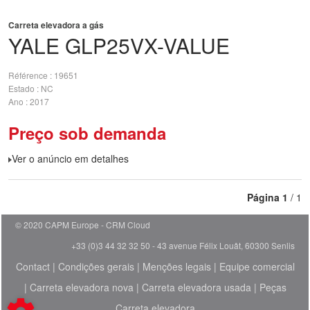
Carreta elevadora a gás
YALE
GLP25VX-VALUE
Référence
19651
Estado
NC
Ano
2017
Preço sob demanda
Ver o anúncio em detalhes
Página
1
/ 1
© 2020 CAPM Europe
CRM Cloud
+33 (0)3 44 32 32 50 - 43 avenue Félix Louât, 60300 Senlis
Contact
|
Condições gerais
|
Menções legais
|
Equipe comercial
|
Carreta elevadora nova
|
Carreta elevadora usada
|
Peças
Carreta elevadora