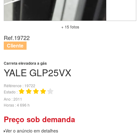
+ 15 fotos
Ref.
19722
Cliente
Carreta elevadora a gás
YALE
GLP25VX
Référence
19722
Estado
Ano
2011
Horas
4 696 h
Preço sob demanda
Ver o anúncio em detalhes