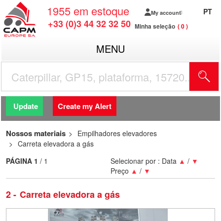
1955
em estoque
PT
My account
+33 (0)3 44 32 32 50
Minha seleção
0
MENU
Update
Create my Alert
Nossos materiais
Empilhadores elevadores
Carreta elevadora a gás
PÁGINA
1
/ 1
Selecionar por :
Data
▲
/
▼
Preço
▲
/
▼
2
Carreta elevadora a gás