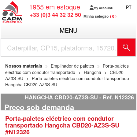
1955
em estoque
PT
My account
+33 (0)3 44 32 32 50
Minha seleção
0
MENU
Nossos materiais
Empilhador de paletes
Porta-paletes
eléctrico com condutor transportado
Hangcha
CBD20-
AZ3S-SU
Porta-paletes eléctrico com condutor transportado
Hangcha CBD20-AZ3S-SU
HANGCHA CBD20-AZ3S-SU
Ref.
N12326
Preço sob demanda
Porta-paletes eléctrico com condutor
transportado
Hangcha
CBD20-AZ3S-SU
#N12326