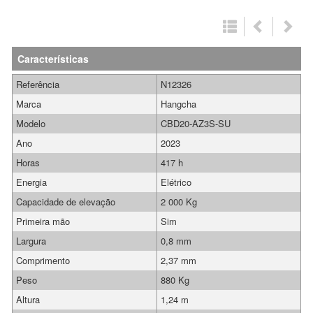
Características
Referência
N12326
Marca
Hangcha
Modelo
CBD20-AZ3S-SU
Ano
2023
Horas
417 h
Energia
Elétrico
Capacidade de elevação
2 000 Kg
Primeira mão
Sim
Largura
0,8 mm
Comprimento
2,37 mm
Peso
880 Kg
Altura
1,24 m