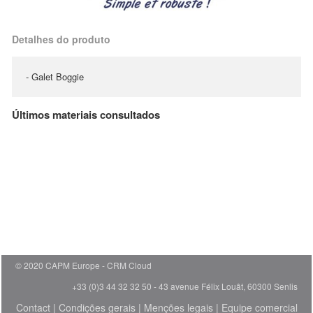
Detalhes do produto
- Galet Boggie
Últimos materiais consultados
© 2020 CAPM Europe
CRM Cloud
+33 (0)3 44 32 32 50 - 43 avenue Félix Louât, 60300 Senlis
Contact
|
Condições gerais
|
Menções legais
|
Equipe comercial