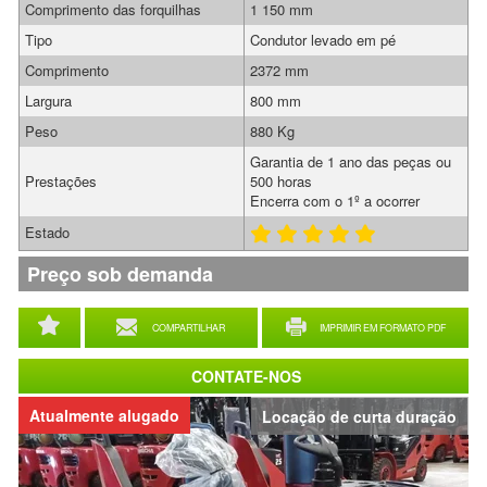
Comprimento das forquilhas
1 150 mm
Tipo
Condutor levado em pé
Comprimento
2372 mm
Largura
800 mm
Peso
880 Kg
Garantia de 1 ano das peças ou
Prestações
500 horas
Encerra com o 1º a ocorrer
Estado
Preço sob demanda
COMPARTILHAR
IMPRIMIR EM FORMATO PDF
CONTATE-NOS
Atualmente alugado
Locação de curta duração