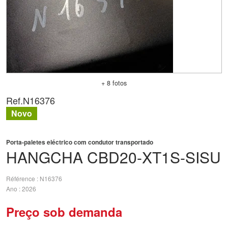
+ 8 fotos
Ref.
N16376
Novo
Porta-paletes eléctrico com condutor transportado
HANGCHA
CBD20-XT1S-SISU
Référence
N16376
Ano
2026
Preço sob demanda