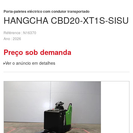
Porta-paletes eléctrico com condutor transportado
HANGCHA
CBD20-XT1S-SISU
Référence
N16370
Ano
2026
Preço sob demanda
Ver o anúncio em detalhes