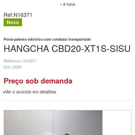
+ 8 fotos
Ref.
N16371
Novo
Porta-paletes eléctrico com condutor transportado
HANGCHA
CBD20-XT1S-SISU
Référence
N16371
Ano
2026
Preço sob demanda
Ver o anúncio em detalhes