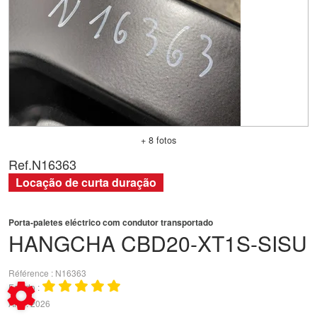
+ 8 fotos
Ref.
N16363
Locação de curta duração
Porta-paletes eléctrico com condutor transportado
HANGCHA
CBD20-XT1S-SISU
Référence
N16363
Estado
Ano
2026