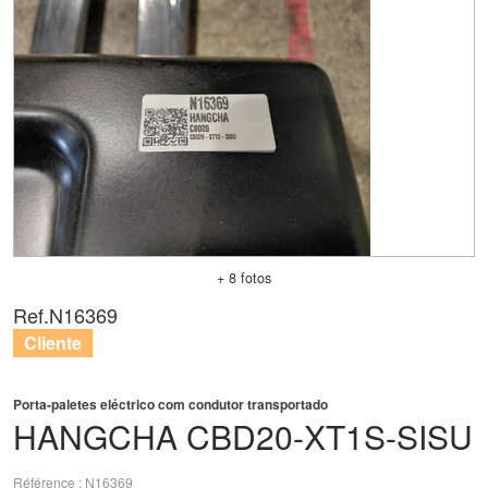
+ 8 fotos
Ref.
N16369
Cliente
Porta-paletes eléctrico com condutor transportado
HANGCHA
CBD20-XT1S-SISU
Référence
N16369