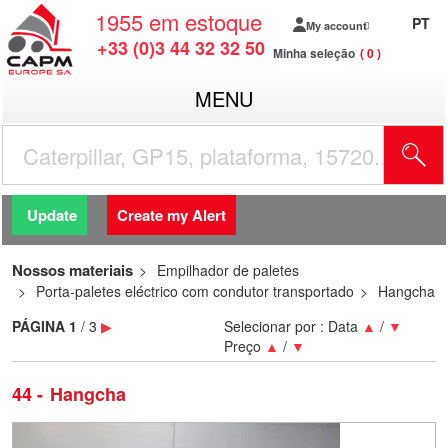
1955
em estoque
PT
My account
+33 (0)3 44 32 32 50
Minha seleção
0
MENU
Update
Create my Alert
Nossos materiais
Empilhador de paletes
Porta-paletes eléctrico com condutor transportado
Hangcha
PÁGINA
1
/ 3
▶
Selecionar por :
Data
▲
/
▼
Preço
▲
/
▼
44
Hangcha