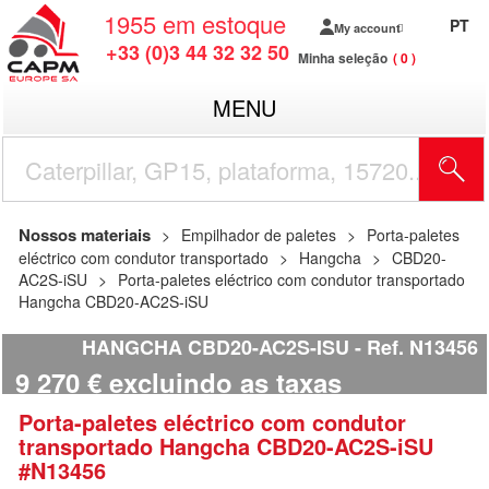
1955
em estoque
PT
My account
+33 (0)3 44 32 32 50
Minha seleção
0
MENU
Nossos materiais
Empilhador de paletes
Porta-paletes
eléctrico com condutor transportado
Hangcha
CBD20-
AC2S-iSU
Porta-paletes eléctrico com condutor transportado
Hangcha CBD20-AC2S-iSU
HANGCHA CBD20-AC2S-ISU
Ref.
N13456
9 270
€
excluindo as taxas
Porta-paletes eléctrico com condutor
transportado
Hangcha
CBD20-AC2S-iSU
#N13456