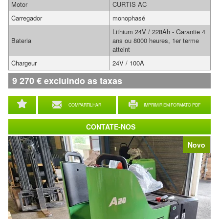
Motor
CURTIS AC
Carregador
monophasé
Lithium 24V / 228Ah - Garantie 4
Bateria
ans ou 8000 heures, 1er terme
atteint
Chargeur
24V / 100A
9 270
€
excluindo as taxas
COMPARTILHAR
IMPRIMIR EM FORMATO PDF
CONTATE-NOS
Novo