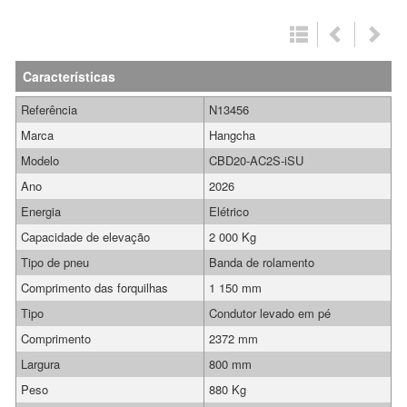
Características
Referência
N13456
Marca
Hangcha
Modelo
CBD20-AC2S-iSU
Ano
2026
Energia
Elétrico
Capacidade de elevação
2 000 Kg
Tipo de pneu
Banda de rolamento
Comprimento das forquilhas
1 150 mm
Tipo
Condutor levado em pé
Comprimento
2372 mm
Largura
800 mm
Peso
880 Kg