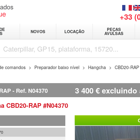
sados
ue
+33 (
DE
PEÇAS
NOVOS
LOCAÇÃO
IS
AVULSAS
 de comandos
Preparador baixo nível
Hangcha
CBD20-RAP
3 400
€
excluindo 
RAP
Ref.
N04370
ha
CBD20-RAP
#N04370
70