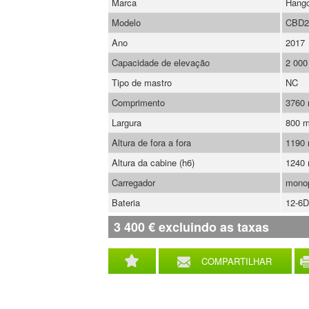
Marca
Hang
Modelo
CBD2
Ano
2017
Capacidade de elevação
2 000
Tipo de mastro
NC
Comprimento
3760
Largura
800 
Altura de fora a fora
1190
Altura da cabine (h6)
1240
Carregador
mono
Bateria
12-6D
3 400
€
excluindo as taxas
COMPARTILHAR