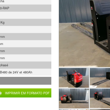
cha
0-RAP
 Kg
 mm
mm
 mm
 mm
phasé
B480 de 24V et 480Ah
IMPRIMIR EM FORMATO PDF