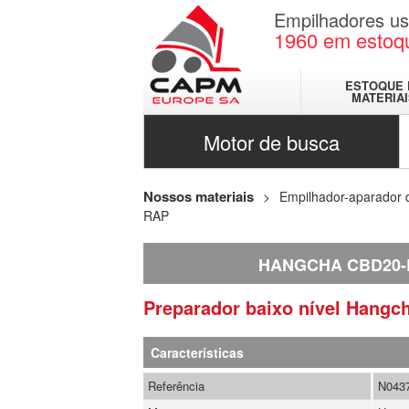
Empilhadores u
1960
em estoq
ESTOQUE 
MATERIA
Motor de busca
Nossos materiais
Empilhador-aparador
RAP
HANGCHA CBD20-
Preparador baixo nível
Hangc
Características
Referência
N043