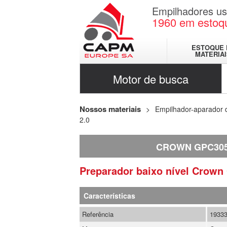
Empilhadores u
1960
em estoq
ESTOQUE 
MATERIA
Motor de busca
Nossos materiais
Empilhador-aparador
2.0
CROWN GPC305
Preparador baixo nível
Crown
Características
Referência
1933