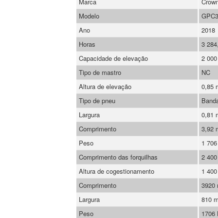
Marca
Crow
Modelo
GPC3
Ano
2018
Horas
3 284
Capacidade de elevação
2 000
Tipo de mastro
NC
Altura de elevação
0,85 
Tipo de pneu
Banda
Largura
0,81
Comprimento
3,92
Peso
1 706
Comprimento das forquilhas
2 40
Altura de cogestionamento
1 40
Comprimento
3920
Largura
810 
Peso
1706