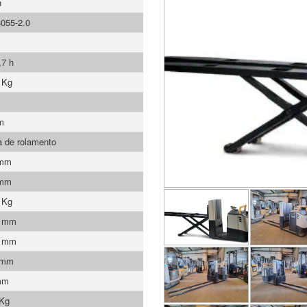
n
055-2.0
,7 h
 Kg
m
 de rolamento
 mm
 mm
 Kg
0 mm
0 mm
 mm
mm
 Kg