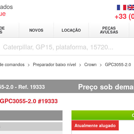
sados
ue
+33 (
DE
PEÇAS
NOVOS
LOCAÇÃO
IS
AVULSAS
 de comandos
Preparador baixo nível
Crown
GPC3055-2.0
Preço sob dem
5-2.0
Ref.
19333
GPC3055-2.0
#19333
Atualmente alugado
3