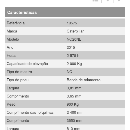
Características
Referência
18575
Marca
Caterpillar
Modelo
NO20NE
Ano
2015
Horas
2 578 h
Capacidade de elevação
2 000 Kg
Tipo de mastro
NC
Tipo de pneu
Banda de rolamento
Largura
0,81 mm
Comprimento
3,65 mm
Peso
960 Kg
Comprimento das forquilhas
2 400 mm
Comprimento
3650 mm
Largura
810 mm