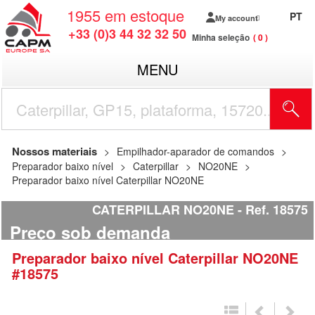
1955
em estoque
PT
My account
+33 (0)3 44 32 32 50
Minha seleção
0
MENU
Nossos materiais
Empilhador-aparador de comandos
Preparador baixo nível
Caterpillar
NO20NE
Preparador baixo nível Caterpillar NO20NE
CATERPILLAR NO20NE
Ref.
18575
Preço sob demanda
Preparador baixo nível
Caterpillar
NO20NE
#18575