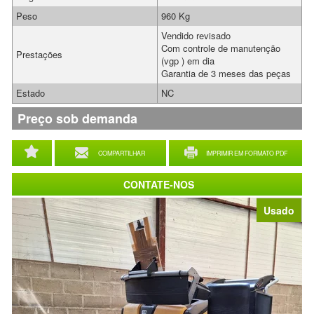
Peso
960 Kg
Vendido revisado
Com controle de manutenção
Prestações
(vgp ) em dia
Garantia de 3 meses das peças
Estado
NC
Preço sob demanda
COMPARTILHAR
IMPRIMIR EM FORMATO PDF
CONTATE-NOS
Usado