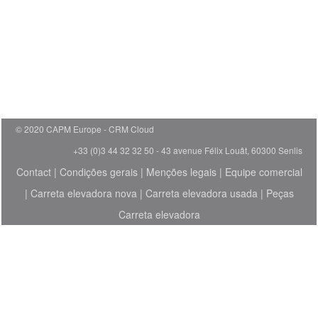
© 2020 CAPM Europe
CRM Cloud
+33 (0)3 44 32 32 50 - 43 avenue Félix Louât, 60300 Senlis
Contact
|
Condições gerais
|
Menções legais
|
Equipe comercial
|
Carreta elevadora nova
|
Carreta elevadora usada
|
Peças
Carreta elevadora