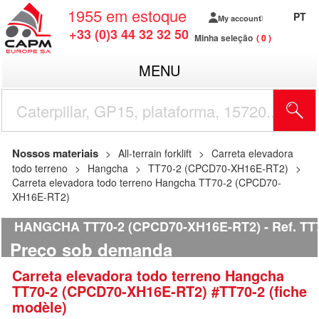
1955
em estoque
PT
My account
+33 (0)3 44 32 32 50
Minha seleção
0
MENU
Nossos materiais
All-terrain forklift
Carreta elevadora
todo terreno
Hangcha
TT70-2 (CPCD70-XH16E-RT2)
Carreta elevadora todo terreno Hangcha TT70-2 (CPCD70-
XH16E-RT2)
HANGCHA TT70-2 (CPCD70-XH16E-RT2)
Ref.
TT7
Preço sob demanda
Carreta elevadora todo terreno
Hangcha
TT70-2 (CPCD70-XH16E-RT2)
#TT70-2 (fiche
modèle)