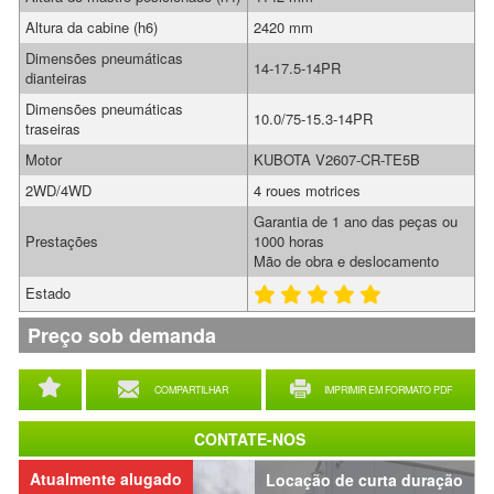
Altura da cabine (h6)
2420 mm
Dimensões pneumáticas
14-17.5-14PR
dianteiras
Dimensões pneumáticas
10.0/75-15.3-14PR
traseiras
Motor
KUBOTA V2607-CR-TE5B
2WD/4WD
4 roues motrices
Garantia de 1 ano das peças ou
Prestações
1000 horas
Mão de obra e deslocamento
Estado
Preço sob demanda
COMPARTILHAR
IMPRIMIR EM FORMATO PDF
CONTATE-NOS
Atualmente alugado
Locação de curta duração