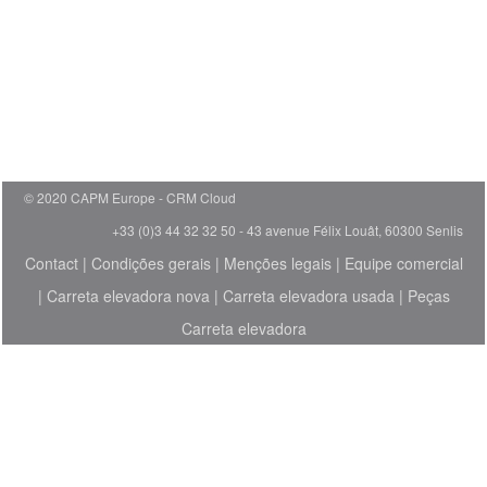
© 2020 CAPM Europe
CRM Cloud
+33 (0)3 44 32 32 50 - 43 avenue Félix Louât, 60300 Senlis
Contact
|
Condições gerais
|
Menções legais
|
Equipe comercial
|
Carreta elevadora nova
|
Carreta elevadora usada
|
Peças
Carreta elevadora