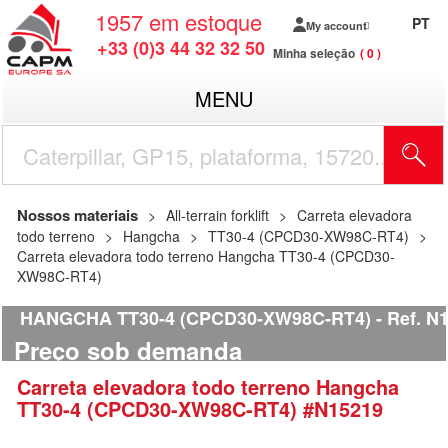
1957
em estoque
PT
My account
+33 (0)3 44 32 32 50
Minha seleção
0
MENU
Nossos materiais
All-terrain forklift
Carreta elevadora
todo terreno
Hangcha
TT30-4 (CPCD30-XW98C-RT4)
Carreta elevadora todo terreno Hangcha TT30-4 (CPCD30-
XW98C-RT4)
HANGCHA TT30-4 (CPCD30-XW98C-RT4)
Ref.
N1
Preço sob demanda
Carreta elevadora todo terreno
Hangcha
TT30-4 (CPCD30-XW98C-RT4)
#N15219