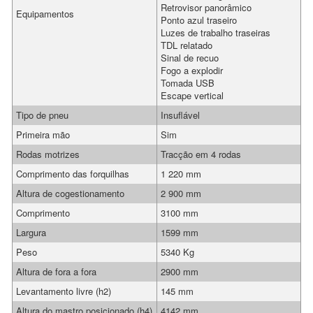
Retrovisor panorâmico
Equipamentos
Ponto azul traseiro
Luzes de trabalho traseiras
TDL relatado
Sinal de recuo
Fogo a explodir
Tomada USB
Escape vertical
Tipo de pneu
Insuflável
Primeira mão
Sim
Rodas motrizes
Tracção em 4 rodas
Comprimento das forquilhas
1 220 mm
Altura de cogestionamento
2 900 mm
Comprimento
3100 mm
Largura
1599 mm
Peso
5340 Kg
Altura de fora a fora
2900 mm
Levantamento livre (h2)
145 mm
Altura do mastro posicionado (h4)
4142 mm