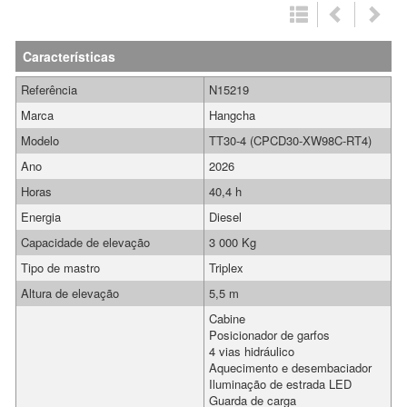
Características
Referência
N15219
Marca
Hangcha
Modelo
TT30-4 (CPCD30-XW98C-RT4)
Ano
2026
Horas
40,4 h
Energia
Diesel
Capacidade de elevação
3 000 Kg
Tipo de mastro
Triplex
Altura de elevação
5,5 m
Cabine
Posicionador de garfos
4 vias hidráulico
Aquecimento e desembaciador
Iluminação de estrada LED
Guarda de carga