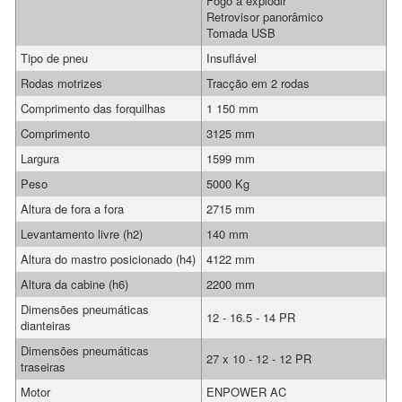
Fogo a explodir
Retrovisor panorâmico
Tomada USB
Tipo de pneu
Insuflável
Rodas motrizes
Tracção em 2 rodas
Comprimento das forquilhas
1 150 mm
Comprimento
3125 mm
Largura
1599 mm
Peso
5000 Kg
Altura de fora a fora
2715 mm
Levantamento livre (h2)
140 mm
Altura do mastro posicionado (h4)
4122 mm
Altura da cabine (h6)
2200 mm
Dimensões pneumáticas
12 - 16.5 - 14 PR
dianteiras
Dimensões pneumáticas
27 x 10 - 12 - 12 PR
traseiras
Motor
ENPOWER AC