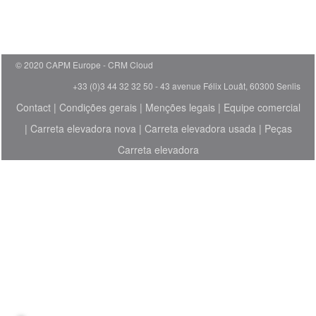
© 2020 CAPM Europe
CRM Cloud
+33 (0)3 44 32 32 50 - 43 avenue Félix Louât, 60300 Senlis
Contact
|
Condições gerais
|
Menções legais
|
Equipe comercial
|
Carreta elevadora nova
|
Carreta elevadora usada
|
Peças
Carreta elevadora