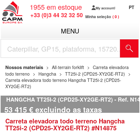
1955
em estoque
PT
My account
+33 (0)3 44 32 32 50
Minha seleção
0
MENU
Nossos materiais
All-terrain forklift
Carreta elevadora
todo terreno
Hangcha
TT25i-2 (CPD25-XY2GE-RT2)
Carreta elevadora todo terreno Hangcha TT25i-2 (CPD25-
XY2GE-RT2)
HANGCHA TT25I-2 (CPD25-XY2GE-RT2)
Ref.
N14
53 415
€
excluindo as taxas
Carreta elevadora todo terreno
Hangcha
TT25i-2 (CPD25-XY2GE-RT2)
#N14875