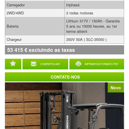
Carregador
triphasé
2WD/4WD
2 rodas motoras
Lithium 317V / 150Ah - Garantie
Bateria
5 ans ou 10000 heures, au 1er
terme atteint
Chargeur
350V 50A ( SLC-35050 )
53 415
€
excluindo as taxas
COMPARTILHAR
IMPRIMIR EM FORMATO PDF
CONTATE-NOS
Novo