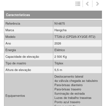
Características
Referência
N14875
Marca
Hangcha
Modelo
TT25i-2 (CPD25-XY2GE-RT2)
Ano
2026
Energia
Elétrico
Capacidade de elevação
2 500 Kg
Tipo de mastro
Triplex
Altura de elevação
5,5 m
Deslocamento lateral
4a válvula chegada ao tabuleiro
Para-brisas dianteiro
Para-brisas traseiro
Iluminação de estrada
Equipamentos
Luzes de trabalho traseiras
Ponto azul traseiro