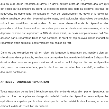
que 15 jours après réception du devis. Le devis devient ordre de réparation dès lors qu’il
est validé par la signature du client. Si le client ne donne pas suite au dit devis, les frais de
nettoyage, de démontage, remontage en vue de l’établissement du devis et le devis lui-
même, ainsi que ceux d’un éventuel gardiennage, sont facturables et payables au comptant
suivant les conditions du réparateur. Si en cours d’exécution de la réparation, des
prestations et fournitures autres que celles prévues au devis sont nécessaires, et si la
dépense estimée est supérieure à 10% du devis initial, un devis complémentaire doit être
adressé par le réparateur. Dans le cas contraire, le client est réputé avoir donné mandat au
réparateur d’agir au mieux conformément aux règles de l’art.
Dans les cas exceptionnels où, en raison de l’urgence, la réparation est menée à bien sur
site et sans devis préalable, le client ou son représentant mandaté doit mettre à disposition
du réparateur tous les moyens matériels et humains dont il dispose. L’ordre de réparation
visé, avec ou sans réserves, par le client ou son représentant mandaté, constitue le
document contractuel.
ARTICLE 2 - ORDRE DE REPARATION
Toute réparation donne lieu à l’établissement d’un ordre de réparation par le réparateur, au
plus tard lors de la prise en charge du matériel. L’ordre de réparation devra indiquer les
opérations acceptées par le client ainsi que la durée prévisible des travaux, et le cas
échéant la date de restitution du matériel.