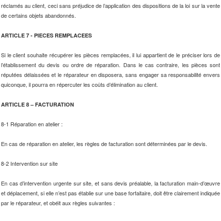
réclamés au client, ceci sans préjudice de l’application des dispositions de la loi sur la vente
de certains objets abandonnés.
ARTICLE 7 - PIECES REMPLACEES
Si le client souhaite récupérer les pièces remplacées, il lui appartient de le préciser lors de
l’établissement du devis ou ordre de réparation. Dans le cas contraire, les pièces sont
réputées délaissées et le réparateur en disposera, sans engager sa responsabilité envers
quiconque, il pourra en répercuter les coûts d’élimination au client.
ARTICLE 8 – FACTURATION
8-1 Réparation en atelier :
En cas de réparation en atelier, les règles de facturation sont déterminées par le devis.
8-2 Intervention sur site
En cas d’intervention urgente sur site, et sans devis préalable, la facturation main-d’œuvre
et déplacement, si elle n’est pas établie sur une base forfaitaire, doit être clairement indiquée
par le réparateur, et obéit aux règles suivantes :