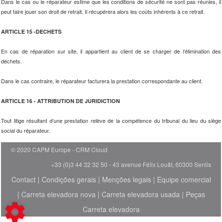
Dans le cas ou le réparateur estime que les conditions de sécurité ne sont pas réunies, il
peut faire jouer son droit de retrait. Il récupérera alors les coûts inhérents à ce retrait.
ARTICLE 15 -DECHETS
En cas de réparation sur site, il appartient au client de se charger de l’élimination des
déchets.
Dans le cas contraire, le réparateur facturera la prestation correspondante au client.
ARTICLE 16 - ATTRIBUTION DE JURIDICTION
Tout litige résultant d’une prestation relève de la compétence du tribunal du lieu du siège
social du réparateur.
© 2020 CAPM Europe
CRM Cloud
+33 (0)3 44 32 32 50 - 43 avenue Félix Louât, 60300 Senlis
Contact
|
Condições gerais
|
Menções legais
|
Equipe comercial
|
Carreta elevadora nova
|
Carreta elevadora usada
|
Peças
Carreta elevadora