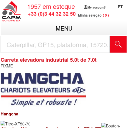
1957
em estoque
PT
My account
+33 (0)3 44 32 32 50
Minha seleção
0
MENU
Carreta elevadora industrial 5.0t de 7.0t
FIXME
Hangcha