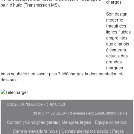
charges.
bain d'huile (Transmission MS).
Son design
moderne
traduit des
lignes fluides
empreintes
aux chariots
élévateurs
actuels des
grandes
marques.
Vous souhaitez en savoir plus ? téléchargez la documentation ci-
dessous.
© 2020 CAPM Europe
CRM Cloud
+33 (0)3 44 32 32 50 - 43 avenue Félix Louât, 60300 Senlis
Contact
|
Condições gerais
|
Menções legais
|
Equipe comercial
|
Carreta elevadora nova
|
Carreta elevadora usada
|
Peças