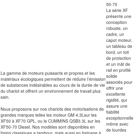
La série XF
présente une
conception
robuste, un
cadre, un
capot moteur,
un tableau de
bord, un toit
de protection
et un mât de
rail en profilé
La gamme de moteurs puissants et propres et les
solide
matériaux écologiques permettent de réduire l’émission
associés pour
de substances indésirables au cours de la durée de vie
offrir une
du chariot et offrent un environnement de travail plus
excellente
sain.
rigidité, qui
assure une
Nous proposons sur nos chariots des motorisations de
fiabilité
grandes marques telles les moteur GM 4.3Lsur les
exceptionnelle
XF50 à XF70 GPL, ou le CUMMINS QSB3.3L sur les
même avec
XF50-70 Diesel. Nos modèles sont disponibles en
de lourdes
freins classiques a tambour, mais aussi en freinage à