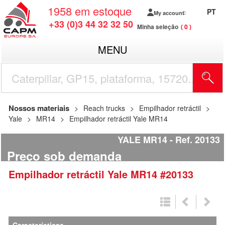
1958
em estoque
PT
My account
+33 (0)3 44 32 32 50
Minha seleção
0
MENU
Nossos materiais
Reach trucks
Empilhador retráctil
Yale
MR14
Empilhador retráctil Yale MR14
YALE MR14
Ref.
20133
Preço sob demanda
Empilhador retráctil
Yale
MR14
#20133