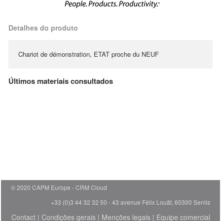
Detalhes do produto
Chariot de démonstration, ETAT proche du NEUF
Últimos materiais consultados
© 2020 CAPM Europe
CRM Cloud
+33 (0)3 44 32 32 50 - 43 avenue Félix Louât, 60300 Senlis
Contact
|
Condições gerais
|
Menções legais
|
Equipe comercial