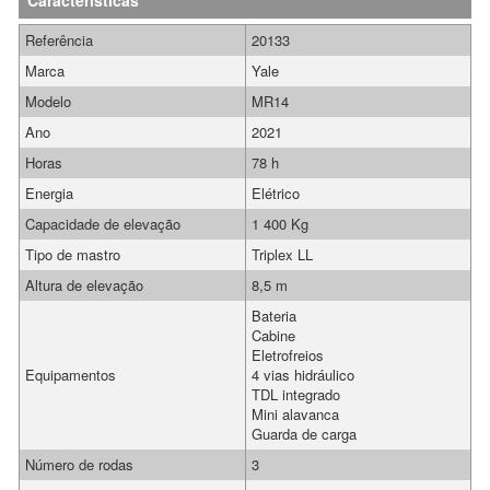
Características
Referência
20133
Marca
Yale
Modelo
MR14
Ano
2021
Horas
78 h
Energia
Elétrico
Capacidade de elevação
1 400 Kg
Tipo de mastro
Triplex LL
Altura de elevação
8,5 m
Bateria
Cabine
Eletrofreios
Equipamentos
4 vias hidráulico
TDL integrado
Mini alavanca
Guarda de carga
Número de rodas
3