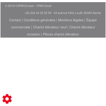
© 2016 CAPM Europe
CRM Cloud
+33 (0)3 44 32 32 50 - 43 avenue Félix Louât, 60300 Senlis
Contact
|
Conditions générales
|
Mentions légales
|
Équipe
commerciale
|
Chariot élévateur neuf
|
Chariot élévateur
occasion
|
Pièces chariot élévateur