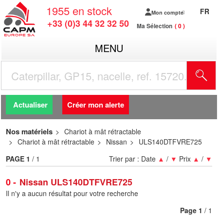
1955
en stock
FR
Mon compte
+33 (0)3 44 32 32 50
Ma Sélection
0
MENU
R
Actualiser
Créer mon alerte
Nos matériels
Chariot à mât rétractable
Chariot à mât rétractable
Nissan
ULS140DTFVRE725
PAGE
1
/ 1
Trier par :
Date
▲
/
▼
Prix
▲
/
▼
0
Nissan ULS140DTFVRE725
Il n'y a aucun résultat pour votre recherche
Page
1
/ 1