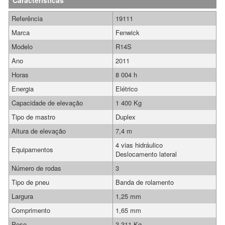
Características
Referência
19111
Marca
Fenwick
Modelo
R14S
Ano
2011
Horas
8 004 h
Energia
Elétrico
Capacidade de elevação
1 400 Kg
Tipo de mastro
Duplex
Altura de elevação
7,4 m
4 vias hidráulico
Equipamentos
Deslocamento lateral
Número de rodas
3
Tipo de pneu
Banda de rolamento
Largura
1,25 mm
Comprimento
1,65 mm
Peso
3 311 Kg