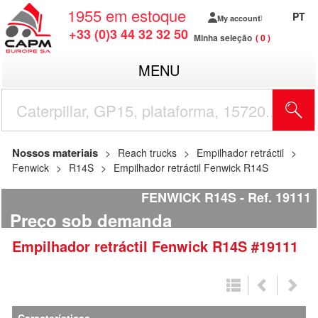
1955
em estoque
PT
My account
+33 (0)3 44 32 32 50
Minha seleção
0
MENU
Nossos materiais
Reach trucks
Empilhador retráctil
Fenwick
R14S
Empilhador retráctil Fenwick R14S
FENWICK R14S
Ref.
19111
Preço sob demanda
Empilhador retráctil
Fenwick
R14S
#19111