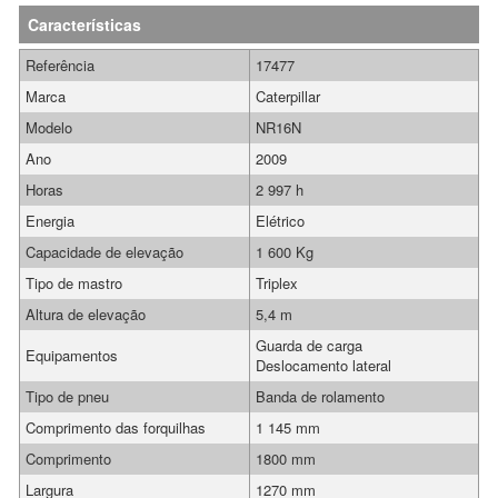
Características
Referência
17477
Marca
Caterpillar
Modelo
NR16N
Ano
2009
Horas
2 997 h
Energia
Elétrico
Capacidade de elevação
1 600 Kg
Tipo de mastro
Triplex
Altura de elevação
5,4 m
Guarda de carga
Equipamentos
Deslocamento lateral
Tipo de pneu
Banda de rolamento
Comprimento das forquilhas
1 145 mm
Comprimento
1800 mm
Largura
1270 mm