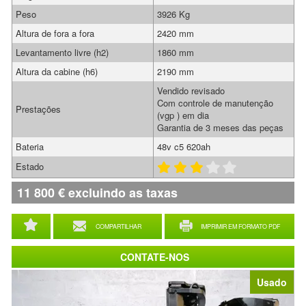
Peso
3926 Kg
Altura de fora a fora
2420 mm
Levantamento livre (h2)
1860 mm
Altura da cabine (h6)
2190 mm
Vendido revisado
Com controle de manutenção
Prestações
(vgp ) em dia
Garantia de 3 meses das peças
Bateria
48v c5 620ah
Estado
11 800
€
excluindo as taxas
COMPARTILHAR
IMPRIMIR EM FORMATO PDF
CONTATE-NOS
Usado