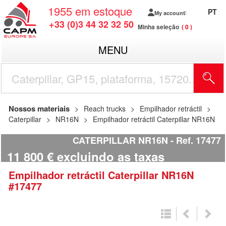
1955
em estoque
PT
My account
+33 (0)3 44 32 32 50
Minha seleção
0
MENU
Nossos materiais
Reach trucks
Empilhador retráctil
Caterpillar
NR16N
Empilhador retráctil Caterpillar NR16N
CATERPILLAR NR16N
Ref.
17477
11 800
€
excluindo as taxas
Empilhador retráctil
Caterpillar
NR16N
#17477