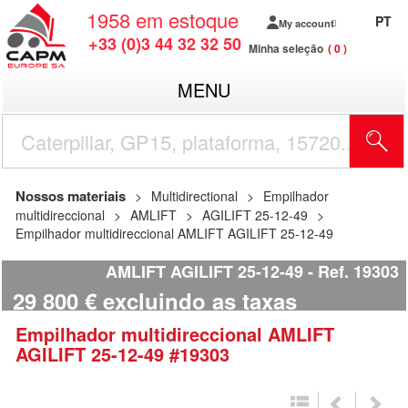
1958
em estoque
PT
My account
+33 (0)3 44 32 32 50
Minha seleção
0
MENU
Nossos materiais
Multidirectional
Empilhador
multidireccional
AMLIFT
AGILIFT 25-12-49
Empilhador multidireccional AMLIFT AGILIFT 25-12-49
AMLIFT AGILIFT 25-12-49
Ref.
19303
29 800
€
excluindo as taxas
Empilhador multidireccional
AMLIFT
AGILIFT 25-12-49
#19303