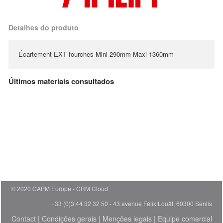
Detalhes do produto
Écartement EXT fourches Mini 290mm Maxi 1360mm
Últimos materiais consultados
© 2020 CAPM Europe
CRM Cloud
+33 (0)3 44 32 32 50 - 43 avenue Félix Louât, 60300 Senlis
Contact
|
Condições gerais
|
Menções legais
|
Equipe comercial