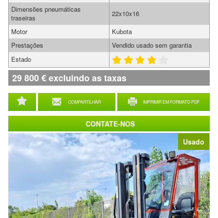
Dimensões pneumáticas
22x10x16
traseiras
Motor
Kubota
Prestações
Vendido usado sem garantia
Estado
29 800
€
excluindo as taxas
COMPARTILHAR
IMPRIMIR EM FORMATO PDF
CONTATE-NOS
Usado