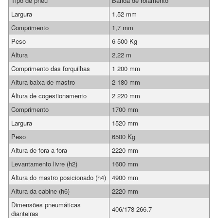
Tipo de pneu
Banda de rolamento
Largura
1,52 mm
Comprimento
1,7 mm
Peso
6 500 Kg
Altura
2,22 m
Comprimento das forquilhas
1 200 mm
Altura baixa de mastro
2 180 mm
Altura de cogestionamento
2 220 mm
Comprimento
1700 mm
Largura
1520 mm
Peso
6500 Kg
Altura de fora a fora
2220 mm
Levantamento livre (h2)
1600 mm
Altura do mastro posicionado (h4)
4900 mm
Altura da cabine (h6)
2220 mm
Dimensões pneumáticas
406/178-266.7
dianteiras