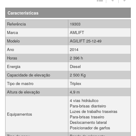
Características
Referência
19303
Marca
AMLIFT
Modelo
AGILIFT 25-12-49
Ano
2014
Horas
2 396 h
Energia
Diesel
Capacidade de elevação
2 500 Kg
Tipo de mastro
Triplex
Altura de elevação
4,9 m
4 vias hidráulico
Para-brisas dianteiro
Luzes de trabalho traseiras
Equipamentos
Para-brisas traseiro
Deslocamento lateral
Posicionador de garfos