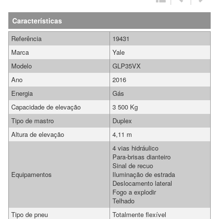
Características
Referência
19431
Marca
Yale
Modelo
GLP35VX
Ano
2016
Energia
Gás
Capacidade de elevação
3 500 Kg
Tipo de mastro
Duplex
Altura de elevação
4,11 m
4 vias hidráulico
Para-brisas dianteiro
Sinal de recuo
Equipamentos
Iluminação de estrada
Deslocamento lateral
Fogo a explodir
Telhado
Tipo de pneu
Totalmente flexível