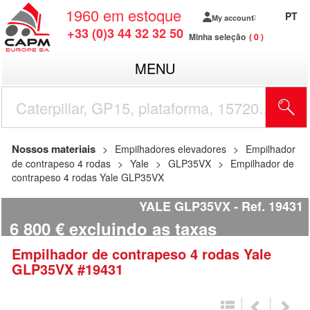
1960
em estoque
PT
My account
+33 (0)3 44 32 32 50
Minha seleção
0
MENU
Nossos materiais
Empilhadores elevadores
Empilhador
de contrapeso 4 rodas
Yale
GLP35VX
Empilhador de
contrapeso 4 rodas Yale GLP35VX
YALE GLP35VX
Ref.
19431
6 800
€
excluindo as taxas
Empilhador de contrapeso 4 rodas
Yale
GLP35VX
#19431