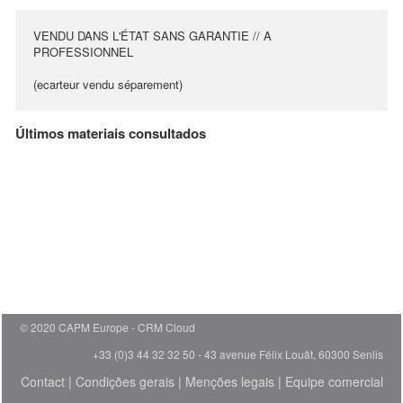
VENDU DANS L'ÉTAT SANS GARANTIE // A
PROFESSIONNEL
(ecarteur vendu séparement)
Últimos materiais consultados
© 2020 CAPM Europe
CRM Cloud
+33 (0)3 44 32 32 50 - 43 avenue Félix Louât, 60300 Senlis
Contact
|
Condições gerais
|
Menções legais
|
Equipe comercial