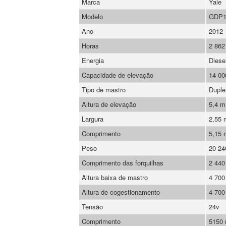
Marca
Yale
Modelo
GDP1
Ano
2012
Horas
2 862
Energia
Diese
Capacidade de elevação
14 00
Tipo de mastro
Duple
Altura de elevação
5,4 m
Largura
2,55
Comprimento
5,15
Peso
20 24
Comprimento das forquilhas
2 44
Altura baixa de mastro
4 70
Altura de cogestionamento
4 70
Tensão
24v
Comprimento
5150