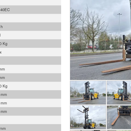
40EC
 h
l
0 Kg
x
 mm
 mm
0 Kg
0 mm
0 mm
0 mm
 mm