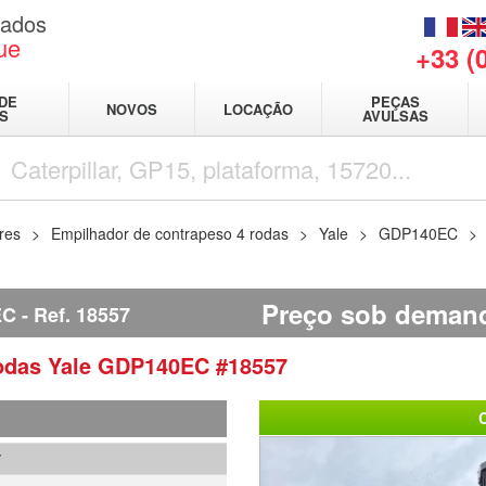
sados
ue
+33 (
DE
PEÇAS
NOVOS
LOCAÇÃO
IS
AVULSAS
res
Empilhador de contrapeso 4 rodas
Yale
GDP140EC
Preço sob deman
EC
Ref.
18557
rodas
Yale
GDP140EC
#18557
7