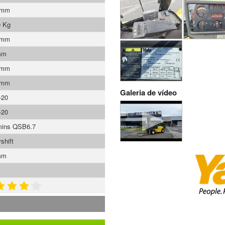
 mm
0 Kg
 mm
mm
 mm
 mm
Galeria de vídeo
-20
-20
ins QSB6.7
shift
mm