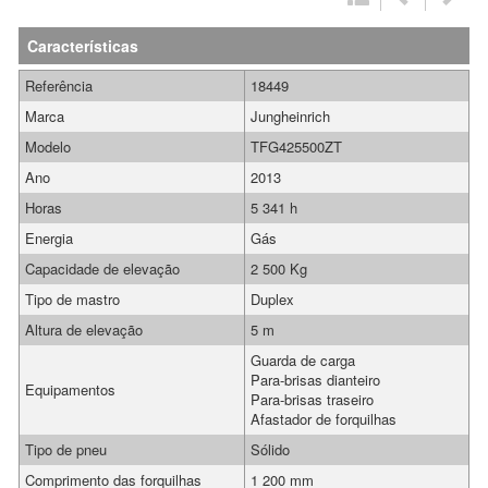
Características
Referência
18449
Marca
Jungheinrich
Modelo
TFG425500ZT
Ano
2013
Horas
5 341 h
Energia
Gás
Capacidade de elevação
2 500 Kg
Tipo de mastro
Duplex
Altura de elevação
5 m
Guarda de carga
Para-brisas dianteiro
Equipamentos
Para-brisas traseiro
Afastador de forquilhas
Tipo de pneu
Sólido
Comprimento das forquilhas
1 200 mm