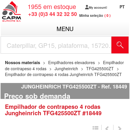
1955
em estoque
PT
My account
+33 (0)3 44 32 32 50
Minha seleção
0
MENU
Nossos materiais
Empilhadores elevadores
Empilhador
de contrapeso 4 rodas
Jungheinrich
TFG425500ZT
Empilhador de contrapeso 4 rodas Jungheinrich TFG425500ZT
JUNGHEINRICH TFG425500ZT
Ref.
18449
Preço sob demanda
Empilhador de contrapeso 4 rodas
Jungheinrich
TFG425500ZT
#18449