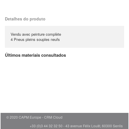
Detalhes do produto
Vendu avec peinture complète
4 Pneus pleins souples neufs
Últimos materiais consultados
© 2020 CAPM Europe
CRM Cloud
+33 (0)3 44 32 32 50 - 43 avenue Félix Louât, 60300 Senlis