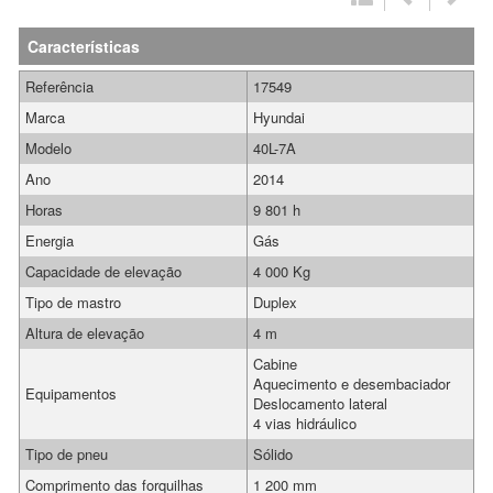
Características
Referência
17549
Marca
Hyundai
Modelo
40L-7A
Ano
2014
Horas
9 801 h
Energia
Gás
Capacidade de elevação
4 000 Kg
Tipo de mastro
Duplex
Altura de elevação
4 m
Cabine
Aquecimento e desembaciador
Equipamentos
Deslocamento lateral
4 vias hidráulico
Tipo de pneu
Sólido
Comprimento das forquilhas
1 200 mm