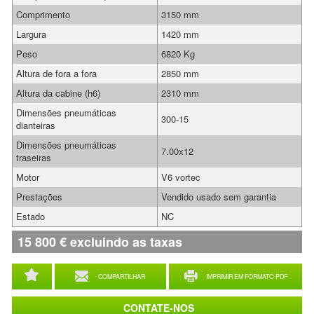
Comprimento
3150 mm
Largura
1420 mm
Peso
6820 Kg
Altura de fora a fora
2850 mm
Altura da cabine (h6)
2310 mm
Dimensões pneumáticas
300-15
dianteiras
Dimensões pneumáticas
7.00x12
traseiras
Motor
V6 vortec
Prestações
Vendido usado sem garantia
Estado
NC
15 800
€
excluindo as taxas
COMPARTILHAR
IMPRIMIR EM FORMATO PDF
CONTATE-NOS