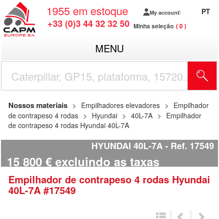
1955
em estoque
PT
My account
+33 (0)3 44 32 32 50
Minha seleção
0
MENU
Nossos materiais
Empilhadores elevadores
Empilhador
de contrapeso 4 rodas
Hyundai
40L-7A
Empilhador
de contrapeso 4 rodas Hyundai 40L-7A
HYUNDAI 40L-7A
Ref.
17549
15 800
€
excluindo as taxas
Empilhador de contrapeso 4 rodas
Hyundai
40L-7A
#17549