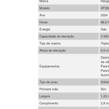
Marca
Hang
Modelo
XF35
Ano
2024
Horas
98,9 
Energia
Gás
Capacidade de elevação
3 500
Tipo de mastro
Triple
Altura de elevação
5,5 m
Deslo
4a vá
Equipamentos
Para-b
Para-b
Ilumi
Tipo de pneu
Sólid
Primeira mão
Sim
Largura
1,23
Comprimento
2,8 