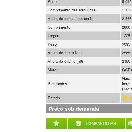
Peso
5 095
Comprimento das forquilhas
1 15
Altura de cogestionamento
2 56
Comprimento
2800
Largura
1225
Peso
5095
Altura de fora a fora
2565
Altura da cabine (h6)
2150
Motor
GCT 
Garan
Prestações
horas
Mão d
Estado
Preço sob demanda
COMPARTILHAR