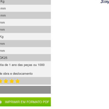
 Kg
0 mm
5 mm
 mm
 mm
 Kg
 mm
 mm
GK25
tia de 1 ano das peças ou 1000
e obra e deslocamento
IMPRIMIR EM FORMATO PDF