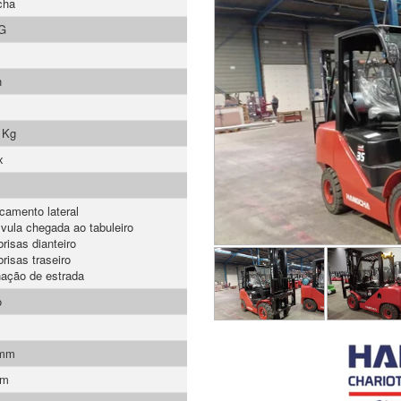
cha
G
h
 Kg
x
camento lateral
lvula chegada ao tabuleiro
risas dianteiro
risas traseiro
nação de estrada
o
 mm
mm