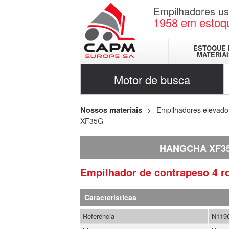
Empilhadores u
1958
em estoq
ESTOQUE 
MATERIA
Motor de busca
Nossos materiais
Empilhadores elevado
XF35G
HANGCHA XF3
Empilhador de contrapeso 4 
Características
Referência
N119