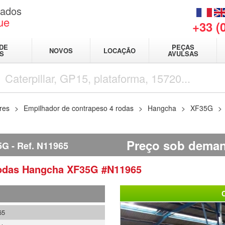
sados
ue
+33 (
DE
PEÇAS
NOVOS
LOCAÇÃO
IS
AVULSAS
res
Empilhador de contrapeso 4 rodas
Hangcha
XF35G
Preço sob dema
5G
Ref.
N11965
rodas
Hangcha
XF35G
#N11965
65