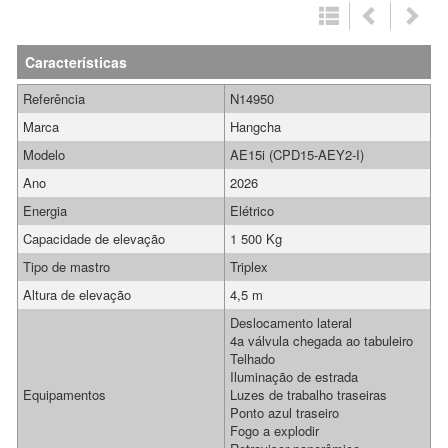
Características
Referência
N14950
Marca
Hangcha
Modelo
AE15i (CPD15-AEY2-I)
Ano
2026
Energia
Elétrico
Capacidade de elevação
1 500 Kg
Tipo de mastro
Triplex
Altura de elevação
4,5 m
Deslocamento lateral
4a válvula chegada ao tabuleiro
Telhado
Iluminação de estrada
Equipamentos
Luzes de trabalho traseiras
Ponto azul traseiro
Fogo a explodir