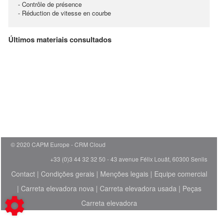
- Contrôle de présence
- Réduction de vitesse en courbe
Últimos materiais consultados
© 2020 CAPM Europe
CRM Cloud
+33 (0)3 44 32 32 50 - 43 avenue Félix Louât, 60300 Senlis
Contact
|
Condições gerais
|
Menções legais
|
Equipe comercial
|
Carreta elevadora nova
|
Carreta elevadora usada
|
Peças
Carreta elevadora