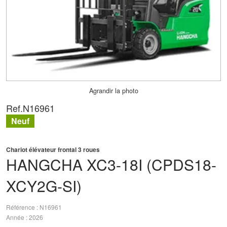
Agrandir la photo
Ref.
N16961
Neuf
Chariot élévateur frontal 3 roues
HANGCHA
XC3-18I (CPDS18-
XCY2G-SI)
Référence
N16961
Année
2026