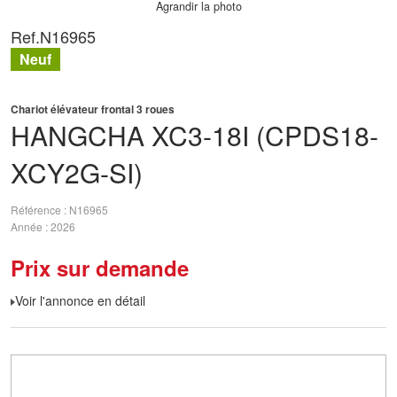
Agrandir la photo
Ref.
N16965
Neuf
Chariot élévateur frontal 3 roues
HANGCHA
XC3-18I (CPDS18-
XCY2G-SI)
Référence
N16965
Année
2026
Prix sur demande
Voir l'annonce en détail