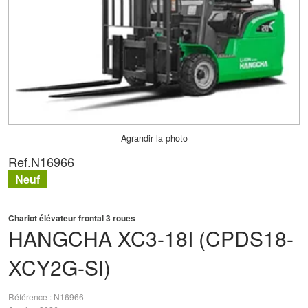
Agrandir la photo
Ref.
N16966
Neuf
Chariot élévateur frontal 3 roues
HANGCHA
XC3-18I (CPDS18-
XCY2G-SI)
Référence
N16966