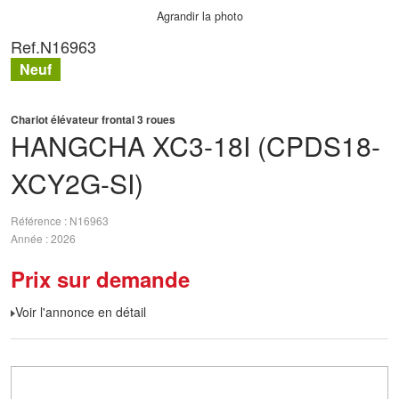
Agrandir la photo
Ref.
N16963
Neuf
Chariot élévateur frontal 3 roues
HANGCHA
XC3-18I (CPDS18-
XCY2G-SI)
Référence
N16963
Année
2026
Prix sur demande
Voir l'annonce en détail