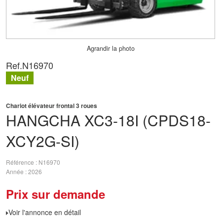
Agrandir la photo
Ref.
N16970
Neuf
Chariot élévateur frontal 3 roues
HANGCHA
XC3-18I (CPDS18-
XCY2G-SI)
Référence
N16970
Année
2026
Prix sur demande
Voir l'annonce en détail