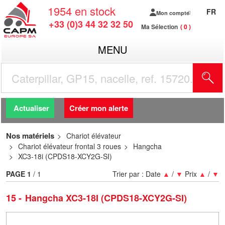
1954
en stock
FR
Mon compte
+33 (0)3 44 32 32 50
Ma Sélection
0
MENU
R
Actualiser
Créer mon alerte
Nos matériels
Chariot élévateur
Chariot élévateur frontal 3 roues
Hangcha
XC3-18i (CPDS18-XCY2G-SI)
PAGE
1
/ 1
Trier par :
Date
▲
/
▼
Prix
▲
/
▼
15
Hangcha XC3-18I (CPDS18-XCY2G-SI)