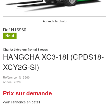
Agrandir la photo
Ref.
N16960
Neuf
Chariot élévateur frontal 3 roues
HANGCHA
XC3-18I (CPDS18-
XCY2G-SI)
Référence
N16960
Année
2026
Prix sur demande
Voir l'annonce en détail