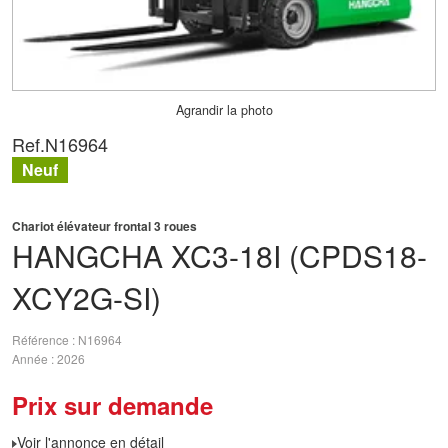
Agrandir la photo
Ref.
N16964
Neuf
Chariot élévateur frontal 3 roues
HANGCHA
XC3-18I (CPDS18-
XCY2G-SI)
Référence
N16964
Année
2026
Prix sur demande
Voir l'annonce en détail