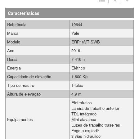
Características
Referência
19644
Marca
Yale
Modelo
ERP16VT SWB
Ano
2016
Horas
7 416 h
Energia
Elétrico
Capacidade de elevação
1 600 Kg
Tipo de mastro
Triplex
Altura de elevação
4,9 m
Eletrofreios
Lareira de trabalho anterior
TDL integrado
Equipamentos
Mini alavanca
Luzes de trabalho traseiras
Fogo a explodir
3 vias hidráulico