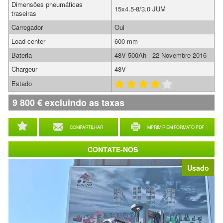
Dimensões pneumáticas
15x4.5-8/3.0 JUM
traseiras
Carregador
Oui
Load center
600 mm
Bateria
48V 500Ah - 22 Novembre 2016
Chargeur
48V
Estado
9 800
€
excluindo as taxas
COMPARTILHAR
IMPRIMIR EM FORMATO PDF
CONTATE-NOS
Usado