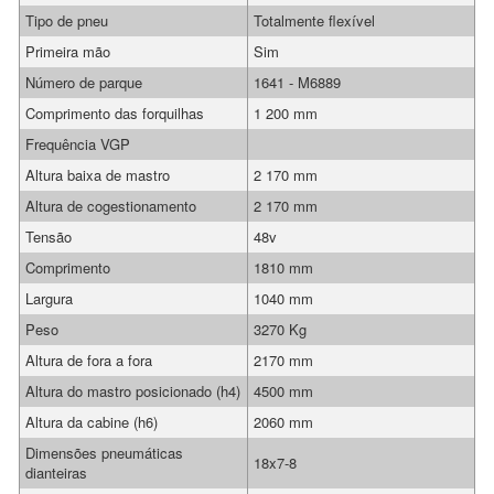
Tipo de pneu
Totalmente flexível
Primeira mão
Sim
Número de parque
1641 - M6889
Comprimento das forquilhas
1 200 mm
Frequência VGP
Altura baixa de mastro
2 170 mm
Altura de cogestionamento
2 170 mm
Tensão
48v
Comprimento
1810 mm
Largura
1040 mm
Peso
3270 Kg
Altura de fora a fora
2170 mm
Altura do mastro posicionado (h4)
4500 mm
Altura da cabine (h6)
2060 mm
Dimensões pneumáticas
18x7-8
dianteiras