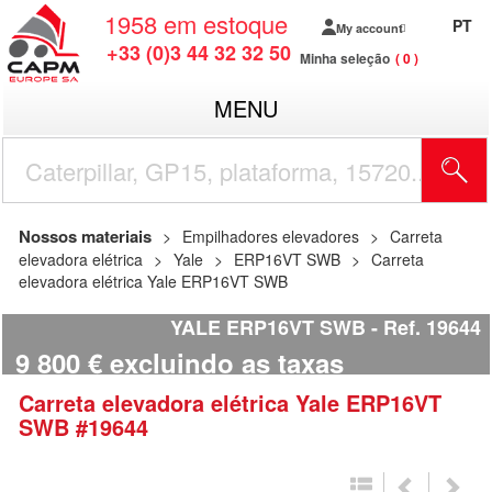
1958
em estoque
PT
My account
+33 (0)3 44 32 32 50
Minha seleção
0
MENU
Nossos materiais
Empilhadores elevadores
Carreta
elevadora elétrica
Yale
ERP16VT SWB
Carreta
elevadora elétrica Yale ERP16VT SWB
YALE ERP16VT SWB
Ref.
19644
9 800
€
excluindo as taxas
Carreta elevadora elétrica
Yale
ERP16VT
SWB
#19644